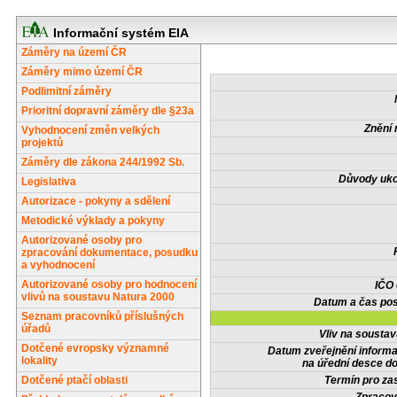
Informační systém EIA
Záměry na území ČR
Záměry mimo území ČR
Podlimitní záměry
Prioritní dopravní záměry dle §23a
Znění 
Vyhodnocení změn velkých
projektů
Záměry dle zákona 244/1992 Sb.
Důvody uko
Legislativa
Autorizace - pokyny a sdělení
Metodické výklady a pokyny
Autorizované osoby pro
zpracování dokumentace, posudku
a vyhodnocení
Autorizované osoby pro hodnocení
IČO
vlivů na soustavu Natura 2000
Datum a čas pos
Seznam pracovníků příslušných
úřadů
Vliv na sousta
Dotčené evropsky významné
Datum zveřejnění inform
lokality
na úřední desce do
Dotčené ptačí oblasti
Termín pro zas