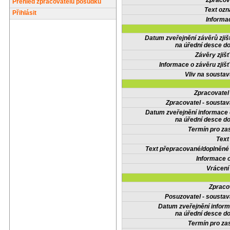
Zpracov
Přehled zpracovatelů posudků
Text oz
Přihlásit
Informa
Datum zveřejnění závěrů zjiš
na úřední desce do
Závěry zjišť
Informace o závěru zjišť
Vliv na sousta
Zpracovate
Zpracovatel - soustav
Datum zveřejnění informace
na úřední desce do
Termín pro zas
Text
Text přepracované/doplněn
Informace 
Vrácení
Zpraco
Posuzovatel - soustav
Datum zveřejnění infor
na úřední desce do
Termín pro zas