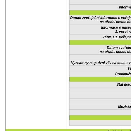
Inform
Datum zveřejnění informace o veřej
na úřední desce do
Informace o místě
1. veřejn
Zápis z 1. veřejn
Datum zveřejn
na úřední desce do
Významný negativní vliv na soustav
Te
Prodlouže
Stát do
Mezistá