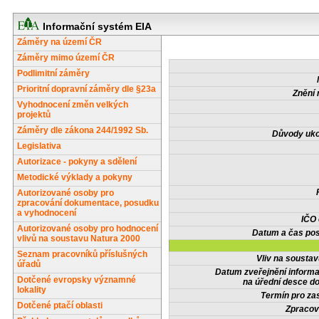
Informační systém EIA
Záměry na území ČR
Záměry mimo území ČR
Podlimitní záměry
Prioritní dopravní záměry dle §23a
Znění 
Vyhodnocení změn velkých
projektů
Záměry dle zákona 244/1992 Sb.
Důvody uko
Legislativa
Autorizace - pokyny a sdělení
Metodické výklady a pokyny
Autorizované osoby pro
zpracování dokumentace, posudku
a vyhodnocení
IČO
Autorizované osoby pro hodnocení
Datum a čas pos
vlivů na soustavu Natura 2000
Seznam pracovníků příslušných
Vliv na sousta
úřadů
Datum zveřejnění inform
Dotčené evropsky významné
na úřední desce do
lokality
Termín pro zas
Dotčené ptačí oblasti
Zpracov