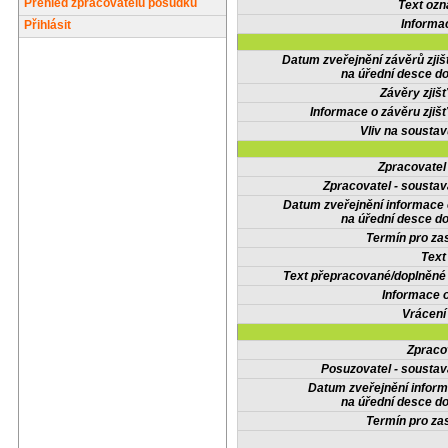
Přehled zpracovatelů posudků
Text oz
Informa
Přihlásit
Datum zveřejnění závěrů zjiš
na úřední desce do
Závěry zjišť
Informace o závěru zjišť
Vliv na sousta
Zpracovate
Zpracovatel - soustav
Datum zveřejnění informace
na úřední desce do
Termín pro zas
Text
Text přepracované/doplněn
Informace 
Vrácení
Zpraco
Posuzovatel - soustav
Datum zveřejnění infor
na úřední desce do
Termín pro zas