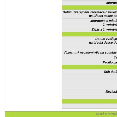
Inform
Datum zveřejnění informace o veřej
na úřední desce do
Informace o místě
1. veřejn
Zápis z 1. veřejn
Datum zveřejn
na úřední desce do
Významný negativní vliv na soustav
Te
Prodlouže
Stát do
Mezistá
Česká informač