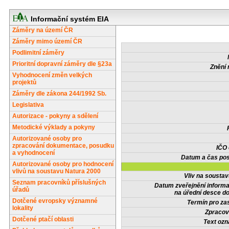
Informační systém EIA
Záměry na území ČR
Záměry mimo území ČR
Podlimitní záměry
Prioritní dopravní záměry dle §23a
Znění 
Vyhodnocení změn velkých
projektů
Záměry dle zákona 244/1992 Sb.
Legislativa
Autorizace - pokyny a sdělení
Metodické výklady a pokyny
Autorizované osoby pro
zpracování dokumentace, posudku
IČO
a vyhodnocení
Datum a čas pos
Autorizované osoby pro hodnocení
vlivů na soustavu Natura 2000
Vliv na sousta
Seznam pracovníků příslušných
Datum zveřejnění inform
úřadů
na úřední desce do
Dotčené evropsky významné
Termín pro zas
lokality
Zpracov
Dotčené ptačí oblasti
Text oz