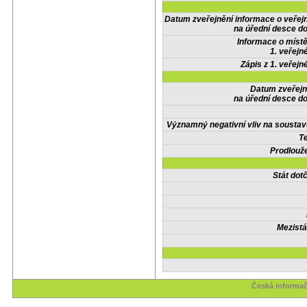
Datum zveřejnění informace o veřej
na úřední desce do
Informace o místě
1. veřejn
Zápis z 1. veřejn
Datum zveřejn
na úřední desce do
Významný negativní vliv na soustav
Te
Prodlouže
Stát do
Mezistá
Česká informač