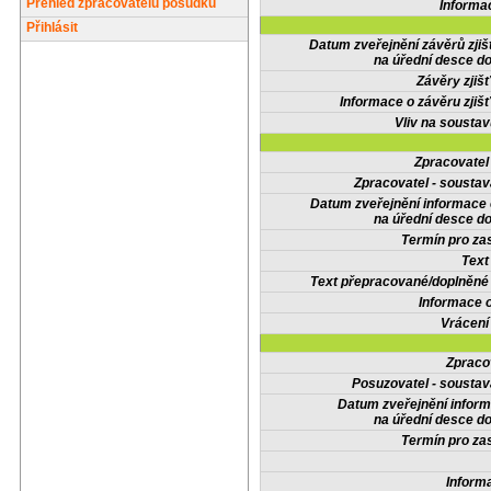
Přehled zpracovatelů posudků
Informa
Přihlásit
Datum zveřejnění závěrů zjiš
na úřední desce do
Závěry zjišť
Informace o závěru zjišť
Vliv na sousta
Zpracovate
Zpracovatel - soustav
Datum zveřejnění informace
na úřední desce do
Termín pro zas
Text
Text přepracované/doplněn
Informace 
Vrácení
Zpraco
Posuzovatel - soustav
Datum zveřejnění infor
na úřední desce do
Termín pro zas
Inform