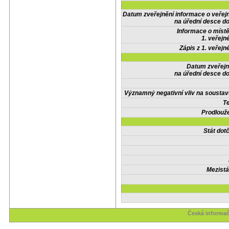
Datum zveřejnění informace o veřej
na úřední desce do
Informace o místě
1. veřejn
Zápis z 1. veřejn
Datum zveřejn
na úřední desce do
Významný negativní vliv na soustav
Te
Prodlouže
Stát do
Mezistá
Česká informač