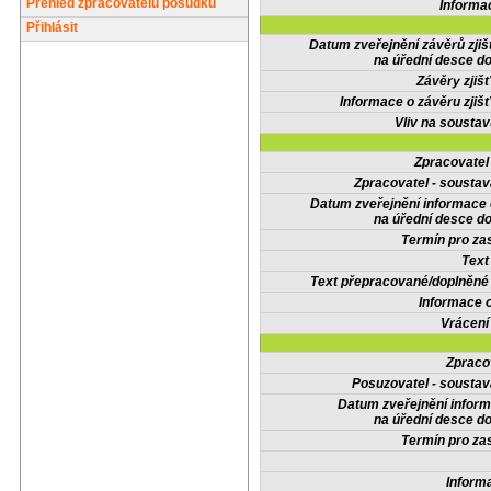
Přehled zpracovatelů posudků
Informa
Přihlásit
Datum zveřejnění závěrů zjiš
na úřední desce do
Závěry zjišť
Informace o závěru zjišť
Vliv na sousta
Zpracovate
Zpracovatel - soustav
Datum zveřejnění informace
na úřední desce do
Termín pro zas
Text
Text přepracované/doplněn
Informace 
Vrácení
Zpraco
Posuzovatel - soustav
Datum zveřejnění infor
na úřední desce do
Termín pro zas
Inform