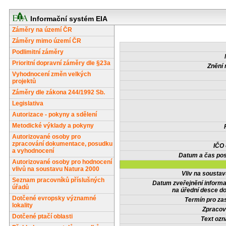
Informační systém EIA
Záměry na území ČR
Záměry mimo území ČR
Podlimitní záměry
Prioritní dopravní záměry dle §23a
Znění 
Vyhodnocení změn velkých
projektů
Záměry dle zákona 244/1992 Sb.
Legislativa
Autorizace - pokyny a sdělení
Metodické výklady a pokyny
Autorizované osoby pro
zpracování dokumentace, posudku
IČO
a vyhodnocení
Datum a čas pos
Autorizované osoby pro hodnocení
vlivů na soustavu Natura 2000
Vliv na sousta
Seznam pracovníků příslušných
Datum zveřejnění inform
úřadů
na úřední desce do
Dotčené evropsky významné
Termín pro zas
lokality
Zpracov
Dotčené ptačí oblasti
Text oz