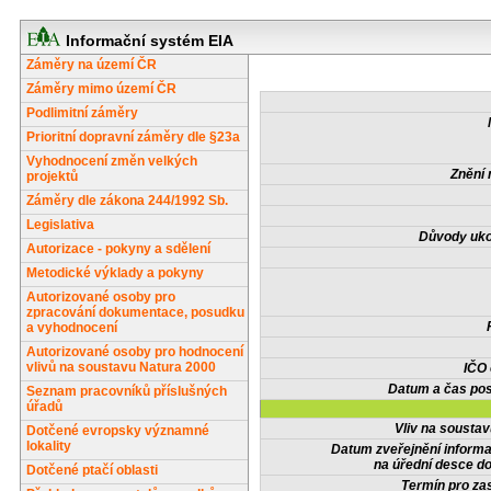
Informační systém EIA
Záměry na území ČR
Záměry mimo území ČR
Podlimitní záměry
Prioritní dopravní záměry dle §23a
Vyhodnocení změn velkých
Znění 
projektů
Záměry dle zákona 244/1992 Sb.
Legislativa
Důvody uko
Autorizace - pokyny a sdělení
Metodické výklady a pokyny
Autorizované osoby pro
zpracování dokumentace, posudku
a vyhodnocení
Autorizované osoby pro hodnocení
vlivů na soustavu Natura 2000
IČO
Datum a čas pos
Seznam pracovníků příslušných
úřadů
Vliv na sousta
Dotčené evropsky významné
lokality
Datum zveřejnění inform
na úřední desce do
Dotčené ptačí oblasti
Termín pro zas