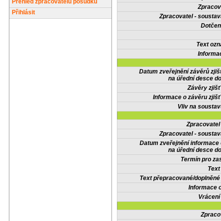
Přehled zpracovatelů posudků
Zpracov
Přihlásit
Zpracovatel - soustav
Dotčené
Text oz
Informa
Datum zveřejnění závěrů zjiš
na úřední desce do
Závěry zjišť
Informace o závěru zjišť
Vliv na sousta
Zpracovate
Zpracovatel - soustav
Datum zveřejnění informace
na úřední desce do
Termín pro zas
Text
Text přepracované/doplněn
Informace 
Vrácení
Zpraco