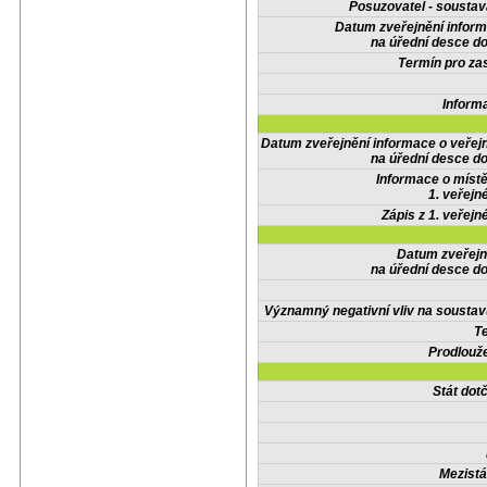
Posuzovatel - soustav
Datum zveřejnění infor
na úřední desce do
Termín pro zas
Inform
Datum zveřejnění informace o veřej
na úřední desce do
Informace o místě
1. veřejn
Zápis z 1. veřejn
Datum zveřejn
na úřední desce do
Významný negativní vliv na soustav
Te
Prodlouže
Stát do
Mezistá