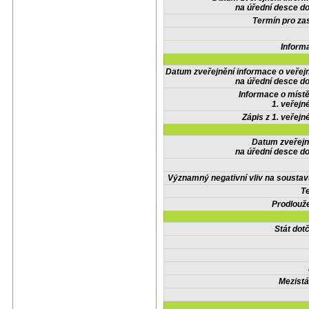
na úřední desce do
Termín pro zas
Inform
Datum zveřejnění informace o veřej
na úřední desce do
Informace o místě
1. veřejn
Zápis z 1. veřejn
Datum zveřejn
na úřední desce do
Významný negativní vliv na soustav
Te
Prodlouže
Stát do
Mezistá