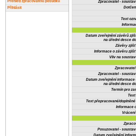
Přehled zpracovatelů posudků
Zpracovatel - soustav
Dotčené
Přihlásit
Text oz
Informa
Datum zveřejnění závěrů zjiš
na úřední desce do
Závěry zjišť
Informace o závěru zjišť
Vliv na sousta
Zpracovate
Zpracovatel - soustav
Datum zveřejnění informace
na úřední desce do
Termín pro zas
Text
Text přepracované/doplněn
Informace 
Vrácení
Zpraco
Posuzovatel - soustav
Datum zveřejnění infor