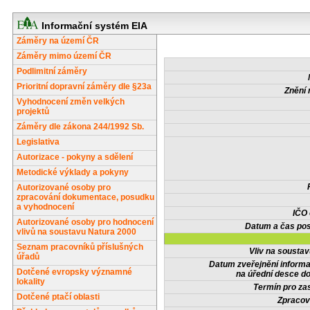
Informační systém EIA
Záměry na území ČR
Záměry mimo území ČR
Podlimitní záměry
Prioritní dopravní záměry dle §23a
Znění 
Vyhodnocení změn velkých
projektů
Záměry dle zákona 244/1992 Sb.
Legislativa
Autorizace - pokyny a sdělení
Metodické výklady a pokyny
Autorizované osoby pro
zpracování dokumentace, posudku
a vyhodnocení
IČO
Autorizované osoby pro hodnocení
Datum a čas pos
vlivů na soustavu Natura 2000
Seznam pracovníků příslušných
Vliv na sousta
úřadů
Datum zveřejnění inform
Dotčené evropsky významné
na úřední desce do
lokality
Termín pro zas
Dotčené ptačí oblasti
Zpracov