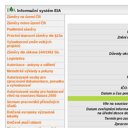
Informační systém EIA
Záměry na území ČR
Záměry mimo území ČR
Podlimitní záměry
Prioritní dopravní záměry dle §23a
Znění 
Vyhodnocení změn velkých
projektů
Záměry dle zákona 244/1992 Sb.
Důvody uko
Legislativa
Autorizace - pokyny a sdělení
Metodické výklady a pokyny
Autorizované osoby pro
zpracování dokumentace, posudku
a vyhodnocení
IČO
Autorizované osoby pro hodnocení
Datum a čas pos
vlivů na soustavu Natura 2000
Seznam pracovníků příslušných
Vliv na sousta
úřadů
Datum zveřejnění inform
Dotčené evropsky významné
na úřední desce do
lokality
Termín pro zas
Dotčené ptačí oblasti
Zpracov