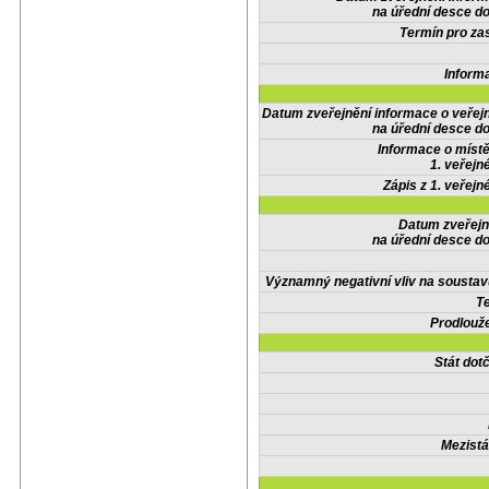
na úřední desce do
Termín pro zas
Inform
Datum zveřejnění informace o veřej
na úřední desce do
Informace o místě
1. veřejn
Zápis z 1. veřejn
Datum zveřejn
na úřední desce do
Významný negativní vliv na soustav
Te
Prodlouže
Stát do
Mezistá