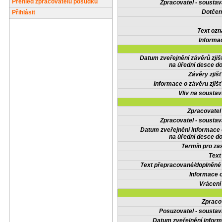
Přehled zpracovatelů posudků
Zpracovatel - soustav
Dotčené
Přihlásit
Text oz
Informa
Datum zveřejnění závěrů zjiš
na úřední desce do
Závěry zjišť
Informace o závěru zjišť
Vliv na sousta
Zpracovate
Zpracovatel - soustav
Datum zveřejnění informace
na úřední desce do
Termín pro zas
Text
Text přepracované/doplněn
Informace 
Vrácení
Zpraco
Posuzovatel - soustav
Datum zveřejnění infor