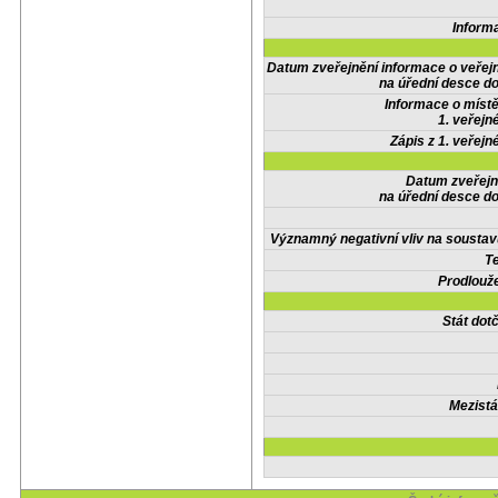
Inform
Datum zveřejnění informace o veřej
na úřední desce do
Informace o místě
1. veřejn
Zápis z 1. veřejn
Datum zveřejn
na úřední desce do
Významný negativní vliv na soustav
Te
Prodlouže
Stát do
Mezistá