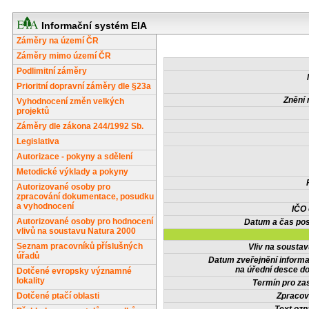
Informační systém EIA
Záměry na území ČR
Záměry mimo území ČR
Podlimitní záměry
Prioritní dopravní záměry dle §23a
Znění 
Vyhodnocení změn velkých
projektů
Záměry dle zákona 244/1992 Sb.
Legislativa
Autorizace - pokyny a sdělení
Metodické výklady a pokyny
Autorizované osoby pro
zpracování dokumentace, posudku
a vyhodnocení
IČO
Autorizované osoby pro hodnocení
Datum a čas pos
vlivů na soustavu Natura 2000
Seznam pracovníků příslušných
Vliv na sousta
úřadů
Datum zveřejnění inform
na úřední desce do
Dotčené evropsky významné
lokality
Termín pro zas
Dotčené ptačí oblasti
Zpracov