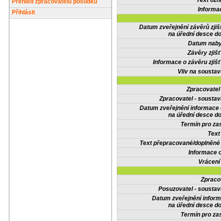
Text oz
Přehled zpracovatelů posudků
Informa
Přihlásit
Datum zveřejnění závěrů zjiš
na úřední desce do
Datum nabyt
Závěry zjišť
Informace o závěru zjišť
Vliv na sousta
Zpracovate
Zpracovatel - soustav
Datum zveřejnění informace
na úřední desce do
Termín pro zas
Text
Text přepracované/doplněn
Informace 
Vrácení
Zpraco
Posuzovatel - soustav
Datum zveřejnění infor
na úřední desce do
Termín pro zas