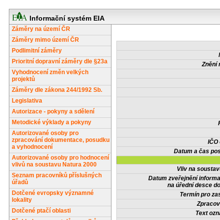
Informační systém EIA
Záměry na území ČR
Záměry mimo území ČR
Podlimitní záměry
Prioritní dopravní záměry dle §23a
Znění 
Vyhodnocení změn velkých
projektů
Záměry dle zákona 244/1992 Sb.
Legislativa
Autorizace - pokyny a sdělení
Metodické výklady a pokyny
Autorizované osoby pro
zpracování dokumentace, posudku
IČO
a vyhodnocení
Datum a čas pos
Autorizované osoby pro hodnocení
vlivů na soustavu Natura 2000
Vliv na sousta
Seznam pracovníků příslušných
Datum zveřejnění inform
úřadů
na úřední desce do
Dotčené evropsky významné
Termín pro zas
lokality
Zpracov
Dotčené ptačí oblasti
Text oz