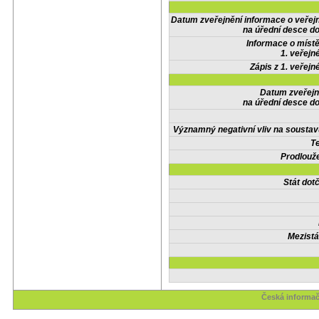
Datum zveřejnění informace o veřej
na úřední desce do
Informace o místě
1. veřejn
Zápis z 1. veřejn
Datum zveřejn
na úřední desce do
Významný negativní vliv na soustav
Te
Prodlouže
Stát do
Mezistá
Česká informač