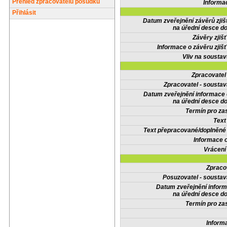
Přehled zpracovatelů posudků
Informa
Přihlásit
Datum zveřejnění závěrů zjiš
na úřední desce do
Závěry zjišť
Informace o závěru zjišť
Vliv na sousta
Zpracovate
Zpracovatel - soustav
Datum zveřejnění informace
na úřední desce do
Termín pro zas
Text
Text přepracované/doplněn
Informace 
Vrácení
Zpraco
Posuzovatel - soustav
Datum zveřejnění infor
na úřední desce do
Termín pro zas
Inform