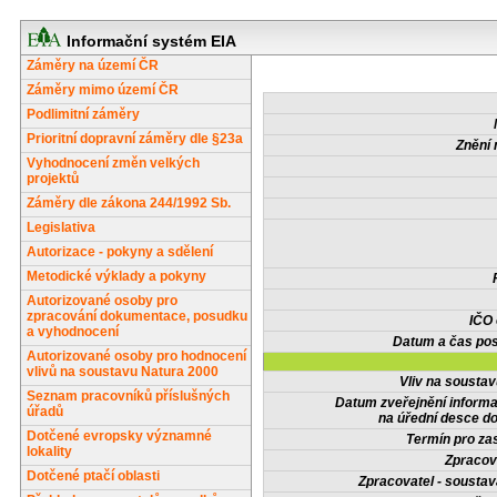
Informační systém EIA
Záměry na území ČR
Záměry mimo území ČR
Podlimitní záměry
Prioritní dopravní záměry dle §23a
Znění 
Vyhodnocení změn velkých
projektů
Záměry dle zákona 244/1992 Sb.
Legislativa
Autorizace - pokyny a sdělení
Metodické výklady a pokyny
Autorizované osoby pro
zpracování dokumentace, posudku
IČO
a vyhodnocení
Datum a čas pos
Autorizované osoby pro hodnocení
vlivů na soustavu Natura 2000
Vliv na sousta
Seznam pracovníků příslušných
Datum zveřejnění inform
úřadů
na úřední desce do
Dotčené evropsky významné
Termín pro zas
lokality
Zpracov
Dotčené ptačí oblasti
Zpracovatel - soustav