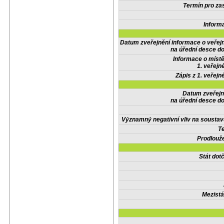
Termín pro zas
Inform
Datum zveřejnění informace o veřej
na úřední desce do
Informace o místě
1. veřejn
Zápis z 1. veřejn
Datum zveřejn
na úřední desce do
Významný negativní vliv na soustav
Te
Prodlouže
Stát do
Mezistá