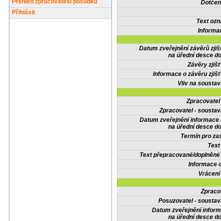
Přehled zpracovatelů posudků
Dotčené
Přihlásit
Text oz
Informa
Datum zveřejnění závěrů zjiš
na úřední desce do
Závěry zjišť
Informace o závěru zjišť
Vliv na sousta
Zpracovate
Zpracovatel - soustav
Datum zveřejnění informace
na úřední desce do
Termín pro zas
Text
Text přepracované/doplněn
Informace 
Vrácení
Zpraco
Posuzovatel - soustav
Datum zveřejnění infor
na úřední desce do