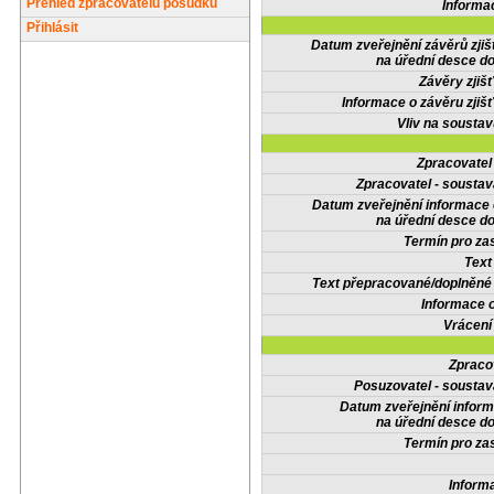
Přehled zpracovatelů posudků
Informa
Přihlásit
Datum zveřejnění závěrů zjiš
na úřední desce do
Závěry zjišť
Informace o závěru zjišť
Vliv na sousta
Zpracovate
Zpracovatel - soustav
Datum zveřejnění informace
na úřední desce do
Termín pro zas
Text
Text přepracované/doplněn
Informace 
Vrácení
Zpraco
Posuzovatel - soustav
Datum zveřejnění infor
na úřední desce do
Termín pro zas
Inform