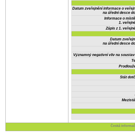
Datum zveřejnění informace o veřej
na úřední desce do
Informace o místě
1. veřejn
Zápis z 1. veřejn
Datum zveřejn
na úřední desce do
Významný negativní vliv na soustav
Te
Prodlouže
Stát do
Mezistá
Česká informač