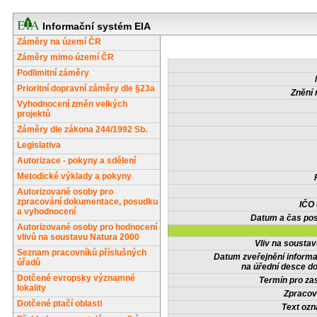
Informační systém EIA
Záměry na území ČR
Záměry mimo území ČR
Podlimitní záměry
Prioritní dopravní záměry dle §23a
Znění 
Vyhodnocení změn velkých
projektů
Záměry dle zákona 244/1992 Sb.
Legislativa
Autorizace - pokyny a sdělení
Metodické výklady a pokyny
Autorizované osoby pro
zpracování dokumentace, posudku
IČO
a vyhodnocení
Datum a čas pos
Autorizované osoby pro hodnocení
vlivů na soustavu Natura 2000
Vliv na sousta
Seznam pracovníků příslušných
Datum zveřejnění inform
úřadů
na úřední desce do
Dotčené evropsky významné
Termín pro zas
lokality
Zpracov
Dotčené ptačí oblasti
Text oz