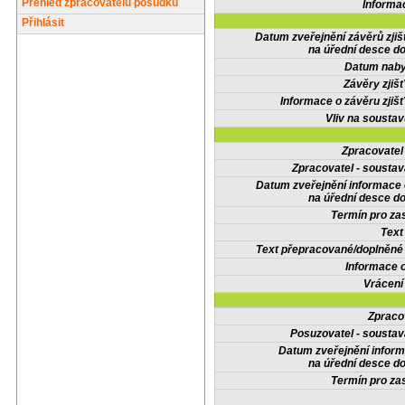
Přehled zpracovatelů posudků
Informa
Přihlásit
Datum zveřejnění závěrů zjiš
na úřední desce do
Datum nabyt
Závěry zjišť
Informace o závěru zjišť
Vliv na sousta
Zpracovate
Zpracovatel - soustav
Datum zveřejnění informace
na úřední desce do
Termín pro zas
Text
Text přepracované/doplněn
Informace 
Vrácení
Zpraco
Posuzovatel - soustav
Datum zveřejnění infor
na úřední desce do
Termín pro zas