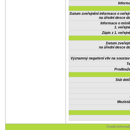
Inform
Datum zveřejnění informace o veřej
na úřední desce do
Informace o místě
1. veřejn
Zápis z 1. veřejn
Datum zveřejn
na úřední desce do
Významný negativní vliv na soustav
Te
Prodlouže
Stát do
Mezistá
Česká informač