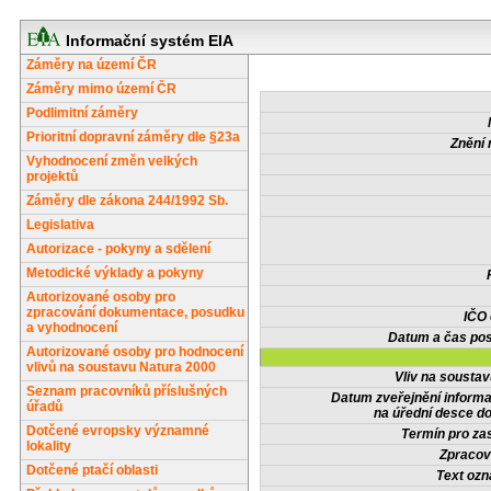
Informační systém EIA
Záměry na území ČR
Záměry mimo území ČR
Podlimitní záměry
Prioritní dopravní záměry dle §23a
Znění 
Vyhodnocení změn velkých
projektů
Záměry dle zákona 244/1992 Sb.
Legislativa
Autorizace - pokyny a sdělení
Metodické výklady a pokyny
Autorizované osoby pro
zpracování dokumentace, posudku
IČO
a vyhodnocení
Datum a čas pos
Autorizované osoby pro hodnocení
vlivů na soustavu Natura 2000
Vliv na sousta
Seznam pracovníků příslušných
Datum zveřejnění inform
úřadů
na úřední desce do
Dotčené evropsky významné
Termín pro zas
lokality
Zpracov
Dotčené ptačí oblasti
Text oz