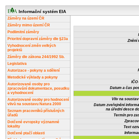
Informační systém EIA
Záměry na území ČR
Záměry mimo území ČR
Podlimitní záměry
Prioritní dopravní záměry dle §23a
Znění 
Vyhodnocení změn velkých
projektů
Záměry dle zákona 244/1992 Sb.
Legislativa
Autorizace - pokyny a sdělení
Metodické výklady a pokyny
IČO
Autorizované osoby pro
Datum a čas pos
zpracování dokumentace, posudku
a vyhodnocení
Vliv na sousta
Autorizované osoby pro hodnocení
vlivů na soustavu Natura 2000
Datum zveřejnění inform
na úřední desce do
Seznam pracovníků příslušných
úřadů
Termín pro zas
Zpracov
Dotčené evropsky významné
lokality
Text oz
Informa
Dotčené ptačí oblasti