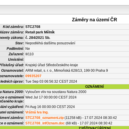
Záměry na území ČR
Kód záměru:
STC2708
Název záměru:
Retail park Mělník
novely zákona:
č. 284/2021 Sb.
Stav:
Nepodléhá dalšímu posuzování
Podlimitní:
Ne
Zařazení:
II/110
Umístění:
Příslušný úřad:
Krajský úřad Středočeského kraje
Oznamovatel:
ARM retail, s. r. o., Mimoňská 628/13, 199 00 Praha 9
 oznamovatele:
09935207
ledních úprav:
Tue Sep 03 06:56:32 CEST 2024
OZNÁMENÍ
vu Natura 2000:
Vyloučen vliv na soustavu Natura 2000
ace o oznámení
Wed Jul 17 00:00:00 CEST 2024
tčeného kraje:
lání vyjádření:
Fri Aug 16 00:00:00 CEST 2024
atel oznámení:
Vrátná Iva Ing.
námení záměru:
STC2708_oznameni.zip
(11258 kB) - 17.07.2024 08:30:42
ce o oznámení:
STC2708_infOznam.doc
(68 kB) - 17.07.2024 08:30:42
ZJIŠŤOVACÍ ŘÍZENÍ