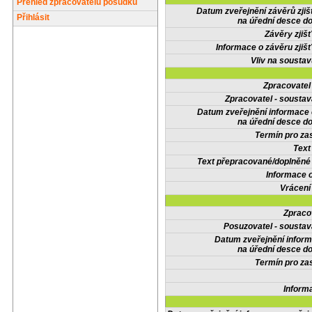
Přehled zpracovatelů posudků
Datum zveřejnění závěrů zjiš
Přihlásit
na úřední desce do
Závěry zjišť
Informace o závěru zjišť
Vliv na sousta
Zpracovate
Zpracovatel - soustav
Datum zveřejnění informace
na úřední desce do
Termín pro zas
Text
Text přepracované/doplněn
Informace 
Vrácení
Zpraco
Posuzovatel - soustav
Datum zveřejnění infor
na úřední desce do
Termín pro zas
Inform