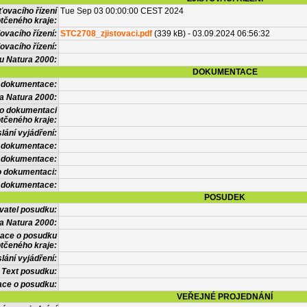
ťovacího řízení
Tue Sep 03 00:00:00 CEST 2024
tčeného kraje:
ovacího řízení:
STC2708_zjistovaci.pdf
(339 kB) - 03.09.2024 06:56:32
ovacího řízení:
vu Natura 2000:
DOKUMENTACE
l dokumentace:
a Natura 2000:
 o dokumentaci
tčeného kraje:
lání vyjádření:
 dokumentace:
é dokumentace:
o dokumentaci:
 dokumentace:
POSUDEK
vatel posudku:
a Natura 2000:
mace o posudku
tčeného kraje:
lání vyjádření:
Text posudku:
ace o posudku:
VEŘEJNÉ PROJEDNÁNÍ