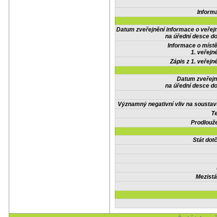
Inform
Datum zveřejnění informace o veřej
na úřední desce do
Informace o místě
1. veřejn
Zápis z 1. veřejn
Datum zveřejn
na úřední desce do
Významný negativní vliv na soustav
Te
Prodlouže
Stát do
Mezistá