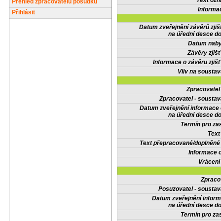
Text oz
Přehled zpracovatelů posudků
Informa
Přihlásit
Datum zveřejnění závěrů zjiš
na úřední desce do
Datum nabyt
Závěry zjišť
Informace o závěru zjišť
Vliv na sousta
Zpracovate
Zpracovatel - soustav
Datum zveřejnění informace
na úřední desce do
Termín pro zas
Text
Text přepracované/doplněn
Informace 
Vrácení
Zpraco
Posuzovatel - soustav
Datum zveřejnění infor
na úřední desce do
Termín pro zas