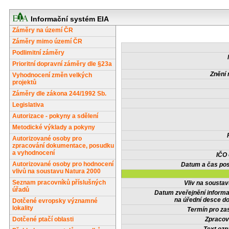
Informační systém EIA
Záměry na území ČR
Záměry mimo území ČR
Podlimitní záměry
Prioritní dopravní záměry dle §23a
Znění 
Vyhodnocení změn velkých
projektů
Záměry dle zákona 244/1992 Sb.
Legislativa
Autorizace - pokyny a sdělení
Metodické výklady a pokyny
Autorizované osoby pro
zpracování dokumentace, posudku
a vyhodnocení
IČO
Autorizované osoby pro hodnocení
Datum a čas pos
vlivů na soustavu Natura 2000
Seznam pracovníků příslušných
Vliv na sousta
úřadů
Datum zveřejnění inform
na úřední desce do
Dotčené evropsky významné
lokality
Termín pro zas
Dotčené ptačí oblasti
Zpracov