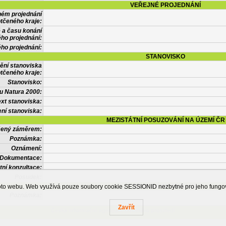
VEŘEJNÉ PROJEDNÁNÍ
ném projednání
tčeného kraje:
 a času konání
ého projednání:
ého projednání:
STANOVISKO
ění stanoviska
tčeného kraje:
Stanovisko:
u Natura 2000:
xt stanoviska:
ní stanoviska:
MEZISTÁTNÍ POSUZOVÁNÍ NA ÚZEMÍ ČR
tčený záměrem:
Poznámka:
Oznámení:
Dokumentace:
tní konzultace:
Posudek:
OSTATNÍ INFORMACE
ohoto webu. Web využívá pouze soubory cookie SESSIONID nezbytné pro jeho fung
Poznámka:
Zavřít
Česká informační agentura životního prostředí