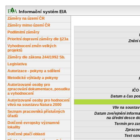
Informační systém EIA
Záměry na území ČR
Záměry mimo území ČR
Podlimitní záměry
Prioritní dopravní záměry dle §23a
Znění 
Vyhodnocení změn velkých
projektů
Záměry dle zákona 244/1992 Sb.
Legislativa
Autorizace - pokyny a sdělení
Metodické výklady a pokyny
Autorizované osoby pro
zpracování dokumentace, posudku
IČO
a vyhodnocení
Datum a čas pos
Autorizované osoby pro hodnocení
vlivů na soustavu Natura 2000
Vliv na sousta
Seznam pracovníků příslušných
Datum zveřejnění inform
úřadů
na úřední desce do
Dotčené evropsky významné
Termín pro zas
lokality
Zpracov
Dotčené ptačí oblasti
Text oz