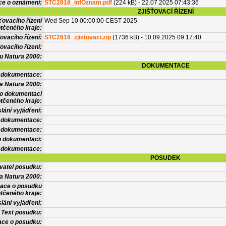
ce o oznámení:
STC2818_infOznam.pdf
(224 kB) - 22.07.2025 07:43:36
ZJIŠŤOVACÍ ŘÍZENÍ
ťovacího řízení
Wed Sep 10 00:00:00 CEST 2025
tčeného kraje:
ovacího řízení:
STC2818_zjistovaci.zip
(1736 kB) - 10.09.2025 09:17:40
ovacího řízení:
vu Natura 2000:
DOKUMENTACE
l dokumentace:
a Natura 2000:
 o dokumentaci
tčeného kraje:
lání vyjádření:
 dokumentace:
é dokumentace:
o dokumentaci:
 dokumentace:
POSUDEK
vatel posudku:
a Natura 2000:
mace o posudku
tčeného kraje:
lání vyjádření:
Text posudku:
ace o posudku: