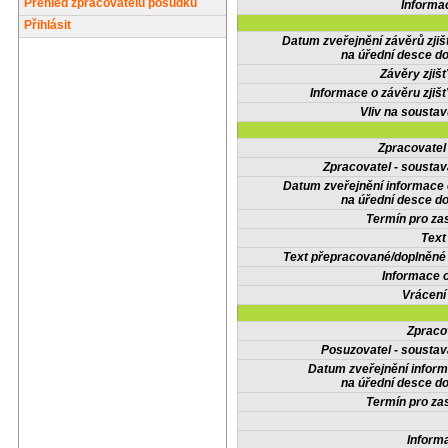
Přehled zpracovatelů posudků
Informa
Přihlásit
Datum zveřejnění závěrů zjiš
na úřední desce do
Závěry zjišť
Informace o závěru zjišť
Vliv na sousta
Zpracovate
Zpracovatel - soustav
Datum zveřejnění informace
na úřední desce do
Termín pro zas
Text
Text přepracované/doplněn
Informace 
Vrácení
Zpraco
Posuzovatel - soustav
Datum zveřejnění infor
na úřední desce do
Termín pro zas
Inform