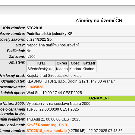
Záměry na území ČR
Kód záměru:
STC2818
Název záměru:
Podnikatelské jednotky KF
novely zákona:
č. 284/2021 Sb.
Stav:
Nepodléhá dalšímu posuzování
Podlimitní:
Ne
Zařazení:
II/106
Umístění:
Kraj
Okres
Obec
Katastr
Středočeský kraj
Kladno
Kladno
Kladno
Příslušný úřad:
Krajský úřad Středočeského kraje
Oznamovatel:
KLADNO FUTURE s.r.o., Údolní 212/1, 147 00 Praha 4
 oznamovatele:
09405828
ledních úprav:
Wed Sep 10 09:17:44 CEST 2025
OZNÁMENÍ
vu Natura 2000:
Vyloučen vliv na soustavu Natura 2000
ace o oznámení
Tue Jul 22 00:00:00 CEST 2025
tčeného kraje:
lání vyjádření:
Thu Aug 21 00:00:00 CEST 2025
atel oznámení:
Kovář Roman Ing., Ph.D.
námení záměru:
STC2818_oznameni.zip
(42759 kB) - 22.07.2025 07:43:36