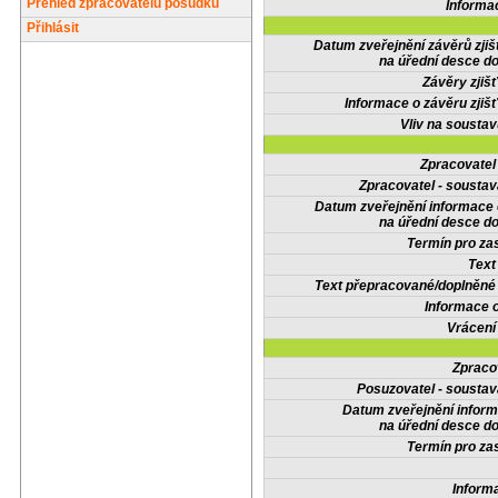
Přehled zpracovatelů posudků
Informa
Přihlásit
Datum zveřejnění závěrů zjiš
na úřední desce do
Závěry zjišť
Informace o závěru zjišť
Vliv na sousta
Zpracovate
Zpracovatel - soustav
Datum zveřejnění informace
na úřední desce do
Termín pro zas
Text
Text přepracované/doplněn
Informace 
Vrácení
Zpraco
Posuzovatel - soustav
Datum zveřejnění infor
na úřední desce do
Termín pro zas
Inform