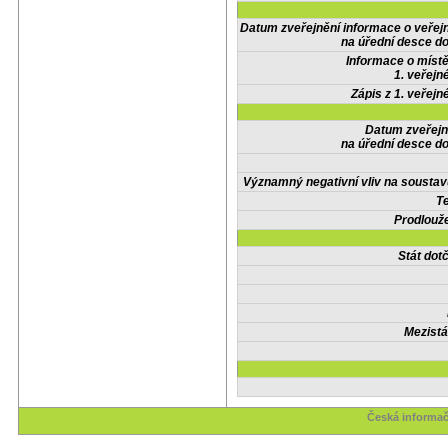
Datum zveřejnění informace o veřej
na úřední desce do
Informace o místě
1. veřejn
Zápis z 1. veřejn
Datum zveřejn
na úřední desce do
Významný negativní vliv na soustav
Te
Prodlouže
Stát do
Mezistá
Česká informač