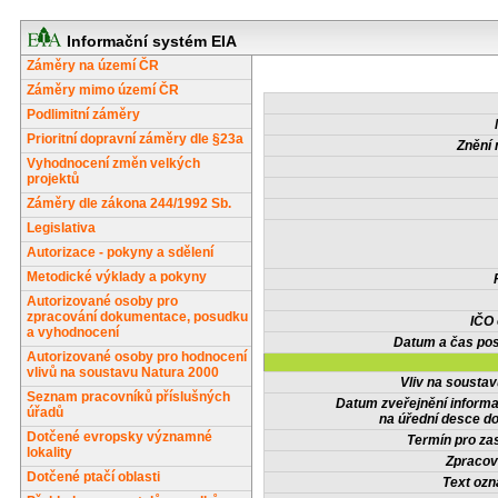
Informační systém EIA
Záměry na území ČR
Záměry mimo území ČR
Podlimitní záměry
Prioritní dopravní záměry dle §23a
Znění 
Vyhodnocení změn velkých
projektů
Záměry dle zákona 244/1992 Sb.
Legislativa
Autorizace - pokyny a sdělení
Metodické výklady a pokyny
Autorizované osoby pro
zpracování dokumentace, posudku
IČO
a vyhodnocení
Datum a čas pos
Autorizované osoby pro hodnocení
vlivů na soustavu Natura 2000
Vliv na sousta
Seznam pracovníků příslušných
Datum zveřejnění inform
úřadů
na úřední desce do
Dotčené evropsky významné
Termín pro zas
lokality
Zpracov
Dotčené ptačí oblasti
Text oz