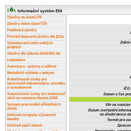
Informační systém EIA
Záměry na území ČR
Záměry mimo území ČR
Podlimitní záměry
Prioritní dopravní záměry dle §23a
Znění 
Vyhodnocení změn velkých
projektů
Záměry dle zákona 244/1992 Sb.
Legislativa
Autorizace - pokyny a sdělení
Metodické výklady a pokyny
Autorizované osoby pro
zpracování dokumentace, posudku
a vyhodnocení
IČO
Autorizované osoby pro hodnocení
Datum a čas pos
vlivů na soustavu Natura 2000
Seznam pracovníků příslušných
Vliv na sousta
úřadů
Datum zveřejnění inform
na úřední desce do
Dotčené evropsky významné
lokality
Termín pro zas
Dotčené ptačí oblasti
Zpracov