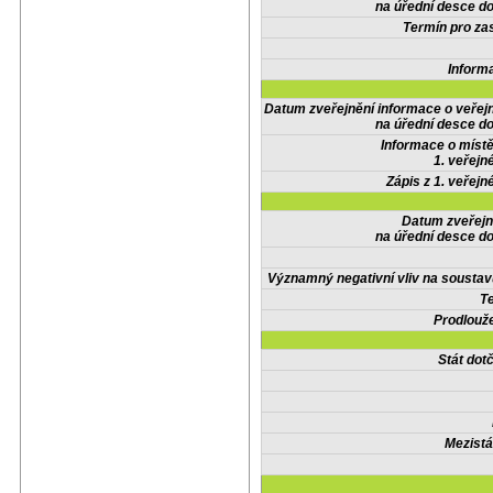
na úřední desce do
Termín pro zas
Inform
Datum zveřejnění informace o veřej
na úřední desce do
Informace o místě
1. veřejn
Zápis z 1. veřejn
Datum zveřejn
na úřední desce do
Významný negativní vliv na soustav
Te
Prodlouže
Stát do
Mezistá