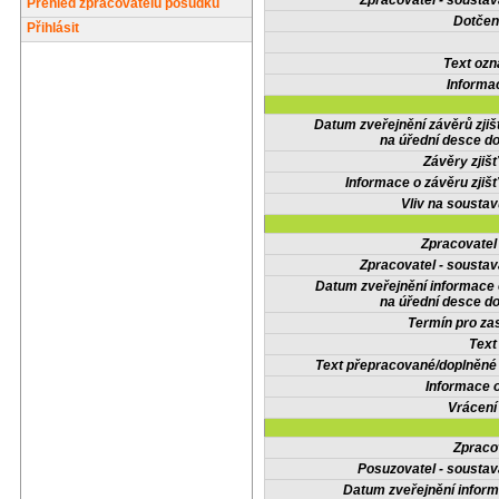
Zpracovatel - soustav
Přehled zpracovatelů posudků
Dotčené
Přihlásit
Text oz
Informa
Datum zveřejnění závěrů zjiš
na úřední desce do
Závěry zjišť
Informace o závěru zjišť
Vliv na sousta
Zpracovate
Zpracovatel - soustav
Datum zveřejnění informace
na úřední desce do
Termín pro zas
Text
Text přepracované/doplněn
Informace 
Vrácení
Zpraco
Posuzovatel - soustav
Datum zveřejnění infor