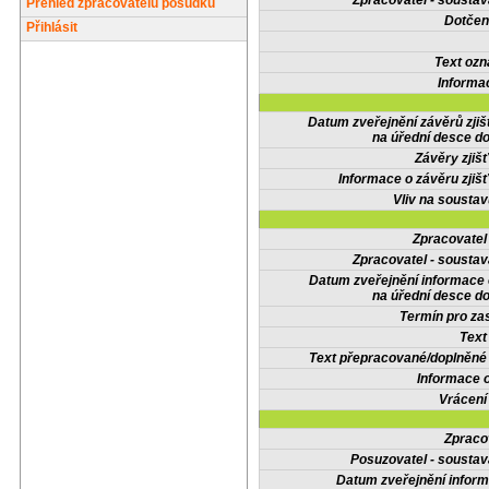
Zpracovatel - soustav
Přehled zpracovatelů posudků
Dotčené
Přihlásit
Text oz
Informa
Datum zveřejnění závěrů zjiš
na úřední desce do
Závěry zjišť
Informace o závěru zjišť
Vliv na sousta
Zpracovate
Zpracovatel - soustav
Datum zveřejnění informace
na úřední desce do
Termín pro zas
Text
Text přepracované/doplněn
Informace 
Vrácení
Zpraco
Posuzovatel - soustav
Datum zveřejnění infor