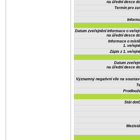
na úřední desce do
Termín pro zas
Inform
Datum zveřejnění informace o veřej
na úřední desce do
Informace o místě
1. veřejn
Zápis z 1. veřejn
Datum zveřejn
na úřední desce do
Významný negativní vliv na soustav
Te
Prodlouže
Stát do
Mezistá