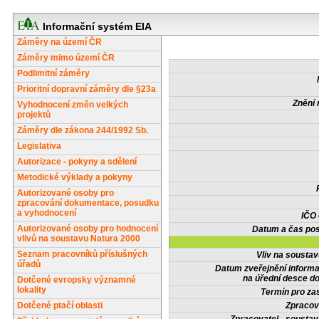
Informační systém EIA
Záměry na území ČR
Záměry mimo území ČR
Podlimitní záměry
Prioritní dopravní záměry dle §23a
Znění 
Vyhodnocení změn velkých
projektů
Záměry dle zákona 244/1992 Sb.
Legislativa
Autorizace - pokyny a sdělení
Metodické výklady a pokyny
Autorizované osoby pro
zpracování dokumentace, posudku
a vyhodnocení
IČO
Autorizované osoby pro hodnocení
Datum a čas pos
vlivů na soustavu Natura 2000
Seznam pracovníků příslušných
Vliv na sousta
úřadů
Datum zveřejnění inform
na úřední desce do
Dotčené evropsky významné
lokality
Termín pro zas
Dotčené ptačí oblasti
Zpracov