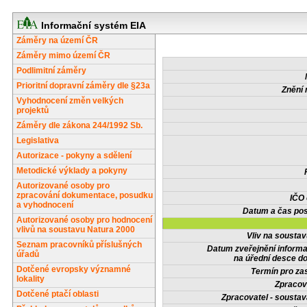
Informační systém EIA
Záměry na území ČR
Záměry mimo území ČR
Podlimitní záměry
Prioritní dopravní záměry dle §23a
Znění 
Vyhodnocení změn velkých
projektů
Záměry dle zákona 244/1992 Sb.
Legislativa
Autorizace - pokyny a sdělení
Metodické výklady a pokyny
Autorizované osoby pro
zpracování dokumentace, posudku
IČO
a vyhodnocení
Datum a čas pos
Autorizované osoby pro hodnocení
vlivů na soustavu Natura 2000
Vliv na sousta
Seznam pracovníků příslušných
Datum zveřejnění inform
úřadů
na úřední desce do
Dotčené evropsky významné
Termín pro zas
lokality
Zpracov
Dotčené ptačí oblasti
Zpracovatel - soustav