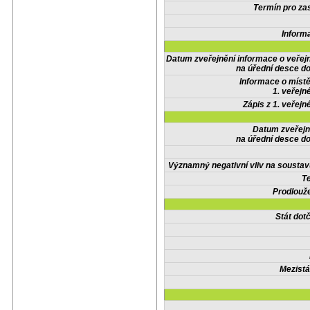
Termín pro zas
Inform
Datum zveřejnění informace o veřej
na úřední desce do
Informace o místě
1. veřejn
Zápis z 1. veřejn
Datum zveřejn
na úřední desce do
Významný negativní vliv na soustav
Te
Prodlouže
Stát do
Mezistá