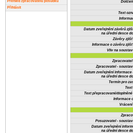
Přehled zpracovatelů posudků
Dotčené
Přihlásit
Text oz
Informa
Datum zveřejnění závěrů zjiš
na úřední desce do
Závěry zjišť
Informace o závěru zjišť
Vliv na sousta
Zpracovate
Zpracovatel - soustav
Datum zveřejnění informace
na úřední desce do
Termín pro zas
Text
Text přepracované/doplněn
Informace 
Vrácení
Zpraco
Posuzovatel - soustav
Datum zveřejnění infor
na úřední desce do