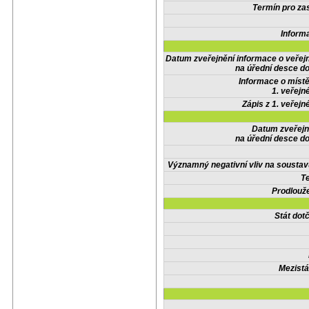
Termín pro zas
Inform
Datum zveřejnění informace o veřej
na úřední desce do
Informace o místě
1. veřejn
Zápis z 1. veřejn
Datum zveřejn
na úřední desce do
Významný negativní vliv na soustav
Te
Prodlouže
Stát do
Mezistá