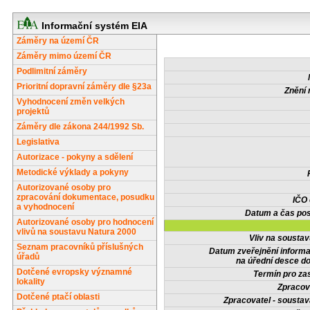
Informační systém EIA
Záměry na území ČR
Záměry mimo území ČR
Podlimitní záměry
Prioritní dopravní záměry dle §23a
Znění 
Vyhodnocení změn velkých
projektů
Záměry dle zákona 244/1992 Sb.
Legislativa
Autorizace - pokyny a sdělení
Metodické výklady a pokyny
Autorizované osoby pro
zpracování dokumentace, posudku
IČO
a vyhodnocení
Datum a čas pos
Autorizované osoby pro hodnocení
vlivů na soustavu Natura 2000
Vliv na sousta
Seznam pracovníků příslušných
Datum zveřejnění inform
úřadů
na úřední desce do
Dotčené evropsky významné
Termín pro zas
lokality
Zpracov
Dotčené ptačí oblasti
Zpracovatel - soustav