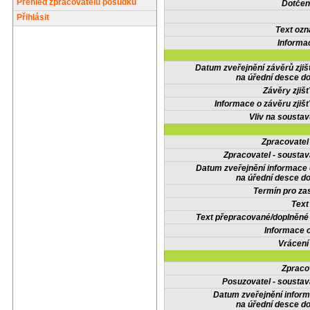
Přehled zpracovatelů posudků
Dotčené
Přihlásit
Text oz
Informa
Datum zveřejnění závěrů zjiš
na úřední desce do
Závěry zjišť
Informace o závěru zjišť
Vliv na sousta
Zpracovate
Zpracovatel - soustav
Datum zveřejnění informace
na úřední desce do
Termín pro zas
Text
Text přepracované/doplněn
Informace 
Vrácení
Zpraco
Posuzovatel - soustav
Datum zveřejnění infor
na úřední desce do