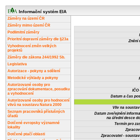
Informační systém EIA
Záměry na území ČR
Záměry mimo území ČR
Podlimitní záměry
Prioritní dopravní záměry dle §23a
Znění 
Vyhodnocení změn velkých
projektů
Záměry dle zákona 244/1992 Sb.
Legislativa
Autorizace - pokyny a sdělení
Metodické výklady a pokyny
Autorizované osoby pro
zpracování dokumentace, posudku
IČO
a vyhodnocení
Datum a čas pos
Autorizované osoby pro hodnocení
vlivů na soustavu Natura 2000
Vliv na sousta
Seznam pracovníků příslušných
Datum zveřejnění inform
úřadů
na úřední desce do
Dotčené evropsky významné
Termín pro zas
lokality
Zpracov
Dotčené ptačí oblasti
Zpracovatel - soustav