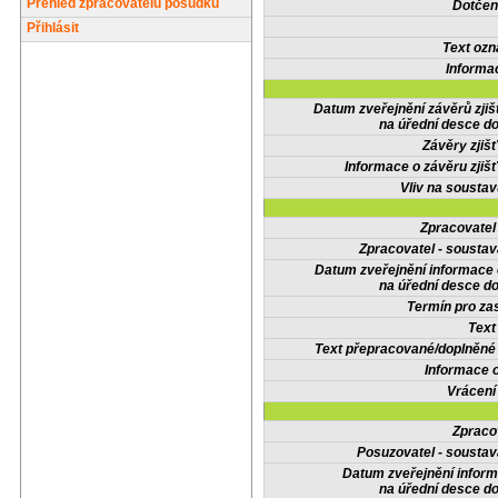
Přehled zpracovatelů posudků
Dotčené
Přihlásit
Text oz
Informa
Datum zveřejnění závěrů zjiš
na úřední desce do
Závěry zjišť
Informace o závěru zjišť
Vliv na sousta
Zpracovate
Zpracovatel - soustav
Datum zveřejnění informace
na úřední desce do
Termín pro zas
Text
Text přepracované/doplněn
Informace 
Vrácení
Zpraco
Posuzovatel - soustav
Datum zveřejnění infor
na úřední desce do