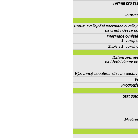
Termín pro zas
Inform
Datum zveřejnění informace o veřej
na úřední desce do
Informace o místě
1. veřejn
Zápis z 1. veřejn
Datum zveřejn
na úřední desce do
Významný negativní vliv na soustav
Te
Prodlouže
Stát do
Mezistá