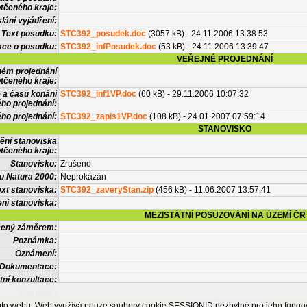
tčeného kraje:
lání vyjádření:
Text posudku:
STC392_posudek.doc
(3057 kB) - 24.11.2006 13:38:53
ace o posudku:
STC392_infPosudek.doc
(53 kB) - 24.11.2006 13:39:47
VEŘEJNÉ PROJEDNÁNÍ
ném projednání
tčeného kraje:
 a času konání
STC392_inf1VP.doc
(60 kB) - 29.11.2006 10:07:32
ého projednání:
ého projednání:
STC392_zapis1VP.doc
(108 kB) - 24.01.2007 07:59:14
STANOVISKO
ění stanoviska
tčeného kraje:
Stanovisko:
Zrušeno
u Natura 2000:
Neprokázán
xt stanoviska:
STC392_zaveryStan.zip
(456 kB) - 11.06.2007 13:57:41
ní stanoviska:
MEZISTÁTNÍ POSUZOVÁNÍ NA ÚZEMÍ ČR
tčený záměrem:
Poznámka:
Oznámení:
Dokumentace:
tní konzultace:
Posudek:
OSTATNÍ INFORMACE
ohoto webu. Web využívá pouze soubory cookie SESSIONID nezbytné pro jeho fung