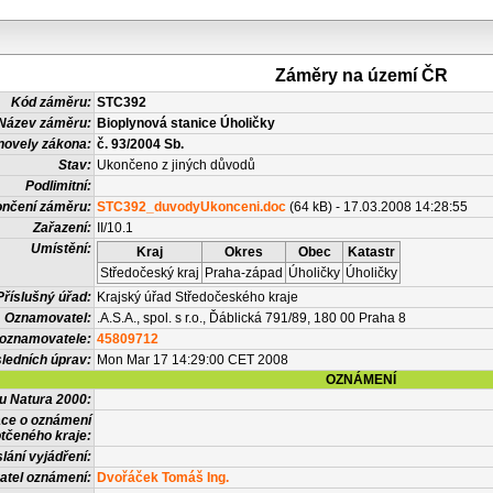
Záměry na území ČR
Kód záměru:
STC392
Název záměru:
Bioplynová stanice Úholičky
novely zákona:
č. 93/2004 Sb.
Stav:
Ukončeno z jiných důvodů
Podlimitní:
nčení záměru:
STC392_duvodyUkonceni.doc
(64 kB) - 17.03.2008 14:28:55
Zařazení:
II/10.1
Umístění:
Kraj
Okres
Obec
Katastr
Středočeský kraj
Praha-západ
Úholičky
Úholičky
Příslušný úřad:
Krajský úřad Středočeského kraje
Oznamovatel:
.A.S.A., spol. s r.o., Ďáblická 791/89, 180 00 Praha 8
 oznamovatele:
45809712
ledních úprav:
Mon Mar 17 14:29:00 CET 2008
OZNÁMENÍ
vu Natura 2000:
ace o oznámení
tčeného kraje:
lání vyjádření:
atel oznámení:
Dvořáček Tomáš Ing.