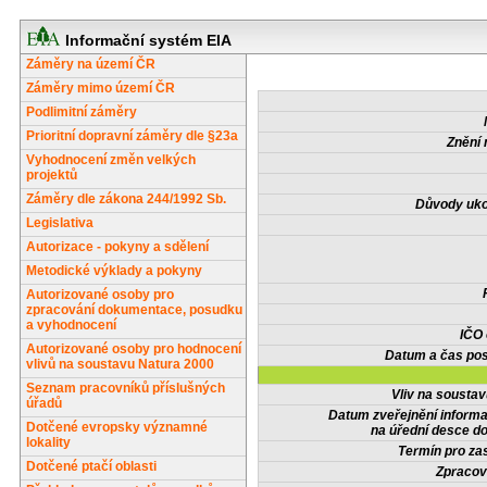
Informační systém EIA
Záměry na území ČR
Záměry mimo území ČR
Podlimitní záměry
Prioritní dopravní záměry dle §23a
Znění 
Vyhodnocení změn velkých
projektů
Záměry dle zákona 244/1992 Sb.
Důvody uko
Legislativa
Autorizace - pokyny a sdělení
Metodické výklady a pokyny
Autorizované osoby pro
zpracování dokumentace, posudku
a vyhodnocení
IČO
Autorizované osoby pro hodnocení
Datum a čas pos
vlivů na soustavu Natura 2000
Seznam pracovníků příslušných
Vliv na sousta
úřadů
Datum zveřejnění inform
Dotčené evropsky významné
na úřední desce do
lokality
Termín pro zas
Dotčené ptačí oblasti
Zpracov