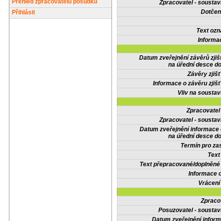
Přehled zpracovatelů posudků
Zpracovatel - soustav
Dotčené
Přihlásit
Text oz
Informa
Datum zveřejnění závěrů zjiš
na úřední desce do
Závěry zjišť
Informace o závěru zjišť
Vliv na sousta
Zpracovate
Zpracovatel - soustav
Datum zveřejnění informace
na úřední desce do
Termín pro zas
Text
Text přepracované/doplněn
Informace 
Vrácení
Zpraco
Posuzovatel - soustav
Datum zveřejnění infor