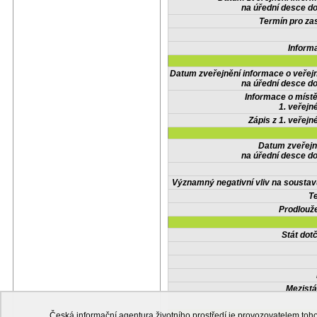
na úřední desce do
Termín pro zas
Inform
Datum zveřejnění informace o veřej
na úřední desce do
Informace o místě
1. veřejn
Zápis z 1. veřejn
Datum zveřejn
na úřední desce do
Významný negativní vliv na soustav
Te
Prodlouže
Stát do
Mezistá
Česká informační agentura životního prostředí je provozovatelem t