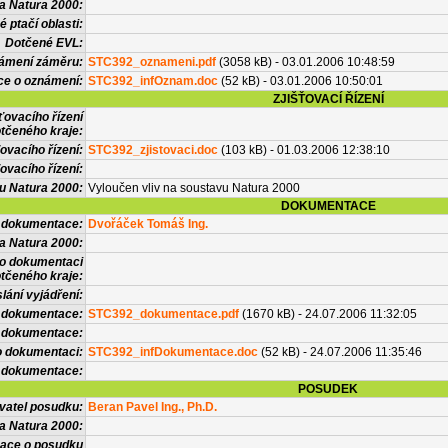
a Natura 2000:
 ptačí oblasti:
Dotčené EVL:
námení záměru:
STC392_oznameni.pdf
(3058 kB) - 03.01.2006 10:48:59
ce o oznámení:
STC392_infOznam.doc
(52 kB) - 03.01.2006 10:50:01
ZJIŠŤOVACÍ ŘÍZENÍ
ťovacího řízení
tčeného kraje:
ovacího řízení:
STC392_zjistovaci.doc
(103 kB) - 01.03.2006 12:38:10
ovacího řízení:
vu Natura 2000:
Vyloučen vliv na soustavu Natura 2000
DOKUMENTACE
l dokumentace:
Dvořáček Tomáš Ing.
a Natura 2000:
 o dokumentaci
tčeného kraje:
lání vyjádření:
 dokumentace:
STC392_dokumentace.pdf
(1670 kB) - 24.07.2006 11:32:05
é dokumentace:
o dokumentaci:
STC392_infDokumentace.doc
(52 kB) - 24.07.2006 11:35:46
 dokumentace:
POSUDEK
vatel posudku:
Beran Pavel Ing., Ph.D.
a Natura 2000:
mace o posudku