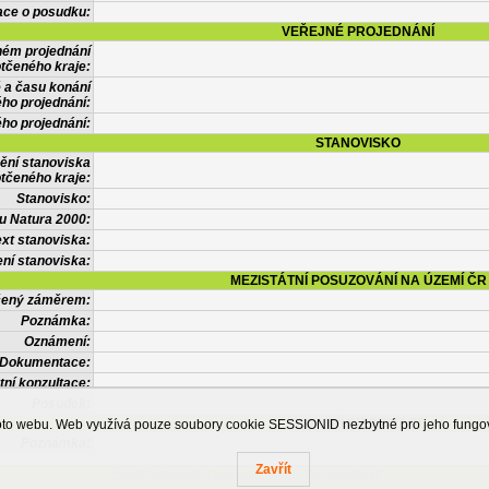
ace o posudku:
VEŘEJNÉ PROJEDNÁNÍ
ném projednání
tčeného kraje:
 a času konání
ého projednání:
ého projednání:
STANOVISKO
ění stanoviska
tčeného kraje:
Stanovisko:
u Natura 2000:
xt stanoviska:
ní stanoviska:
MEZISTÁTNÍ POSUZOVÁNÍ NA ÚZEMÍ ČR
tčený záměrem:
Poznámka:
Oznámení:
Dokumentace:
tní konzultace:
Posudek:
OSTATNÍ INFORMACE
ohoto webu. Web využívá pouze soubory cookie SESSIONID nezbytné pro jeho fung
Poznámka:
Zavřít
Česká informační agentura životního prostředí