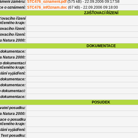
námení záměru:
STC476_oznameni.pdf
(575 kB) - 22.09.2006 09:17:58
ce o oznámení:
STC476_infOznam.doc
(67 kB) - 22.09.2006 09:18:00
ZJIŠŤOVACÍ ŘÍZENÍ
ťovacího řízení
tčeného kraje:
ovacího řízení:
ovacího řízení:
vu Natura 2000:
DOKUMENTACE
l dokumentace:
a Natura 2000:
 o dokumentaci
tčeného kraje:
lání vyjádření:
 dokumentace:
é dokumentace:
o dokumentaci:
 dokumentace:
POSUDEK
vatel posudku:
a Natura 2000:
mace o posudku
tčeného kraje:
lání vyjádření:
Text posudku: