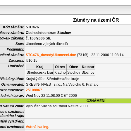
Záměry na území ČR
Kód záměru:
STC476
Název záměru:
Obchodní centrum Stochov
novely zákona:
č. 163/2006 Sb.
Stav:
Ukončeno z jiných důvodů
Podlimitní:
nčení záměru:
STC476_duvodyUkonceni.doc
(73 kB) - 22.11.2006 11:08:14
Zařazení:
II/10.15
Umístění:
Kraj
Okres
Obec
Katastr
Středočeský kraj
Kladno
Stochov
Stochov
Příslušný úřad:
Krajský úřad Středočeského kraje
Oznamovatel:
GRESIN-INVEST s.r.o., Na Výpichu 6, Praha 6
 oznamovatele:
25108867
ledních úprav:
Wed Nov 22 11:08:00 CET 2006
OZNÁMENÍ
vu Natura 2000:
Vyloučen vliv na soustavu Natura 2000
ace o oznámení
tčeného kraje:
lání vyjádření:
atel oznámení:
Vrátná Iva Ing.