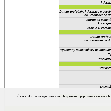
Inform
Datum zveřejnění informace o veřej
na úřední desce do
Informace o místě
1. veřejn
Zápis z 1. veřejn
Datum zveřejn
na úřední desce do
Významný negativní vliv na soustav
Te
Prodlouže
Stát do
Mezistá
Česká informační agentura životního prostředí je provozovatelem t