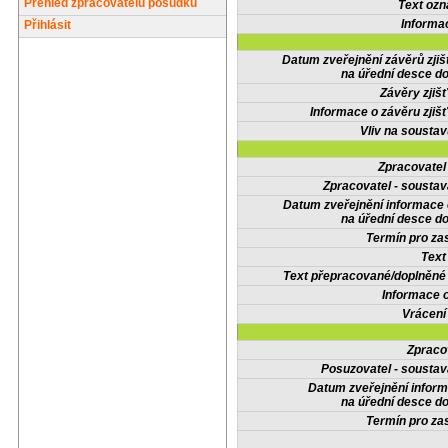
Přehled zpracovatelů posudků
Text oz
Informa
Přihlásit
Datum zveřejnění závěrů zjiš
na úřední desce do
Závěry zjišť
Informace o závěru zjišť
Vliv na sousta
Zpracovate
Zpracovatel - soustav
Datum zveřejnění informace
na úřední desce do
Termín pro zas
Text
Text přepracované/doplněn
Informace 
Vrácení
Zpraco
Posuzovatel - soustav
Datum zveřejnění infor
na úřední desce do
Termín pro zas