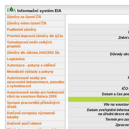
Informační systém EIA
Záměry na území ČR
Záměry mimo území ČR
Podlimitní záměry
Prioritní dopravní záměry dle §23a
Znění 
Vyhodnocení změn velkých
projektů
Záměry dle zákona 244/1992 Sb.
Důvody uko
Legislativa
Autorizace - pokyny a sdělení
Metodické výklady a pokyny
Autorizované osoby pro
zpracování dokumentace, posudku
a vyhodnocení
IČO
Autorizované osoby pro hodnocení
Datum a čas pos
vlivů na soustavu Natura 2000
Seznam pracovníků příslušných
Vliv na sousta
úřadů
Datum zveřejnění inform
Dotčené evropsky významné
na úřední desce do
lokality
Termín pro zas
Dotčené ptačí oblasti
Zpracov