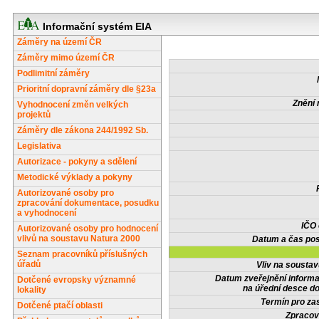
Informační systém EIA
Záměry na území ČR
Záměry mimo území ČR
Podlimitní záměry
Prioritní dopravní záměry dle §23a
Znění 
Vyhodnocení změn velkých
projektů
Záměry dle zákona 244/1992 Sb.
Legislativa
Autorizace - pokyny a sdělení
Metodické výklady a pokyny
Autorizované osoby pro
zpracování dokumentace, posudku
a vyhodnocení
IČO
Autorizované osoby pro hodnocení
vlivů na soustavu Natura 2000
Datum a čas pos
Seznam pracovníků příslušných
úřadů
Vliv na sousta
Datum zveřejnění inform
Dotčené evropsky významné
na úřední desce do
lokality
Termín pro zas
Dotčené ptačí oblasti
Zpracov