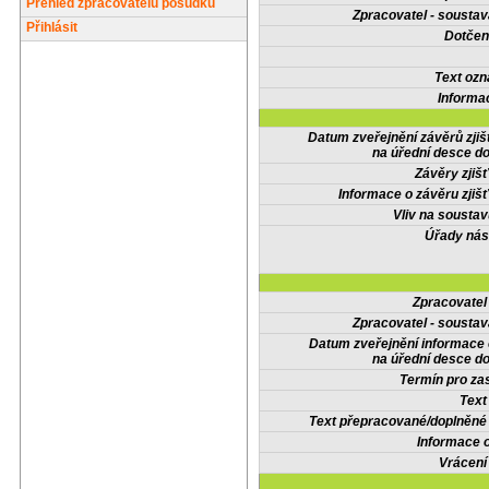
Přehled zpracovatelů posudků
Zpracovatel - soustav
Přihlásit
Dotčené
Text oz
Informa
Datum zveřejnění závěrů zjiš
na úřední desce do
Závěry zjišť
Informace o závěru zjišť
Vliv na sousta
Úřady nás
Zpracovate
Zpracovatel - soustav
Datum zveřejnění informace
na úřední desce do
Termín pro zas
Text
Text přepracované/doplněn
Informace 
Vrácení