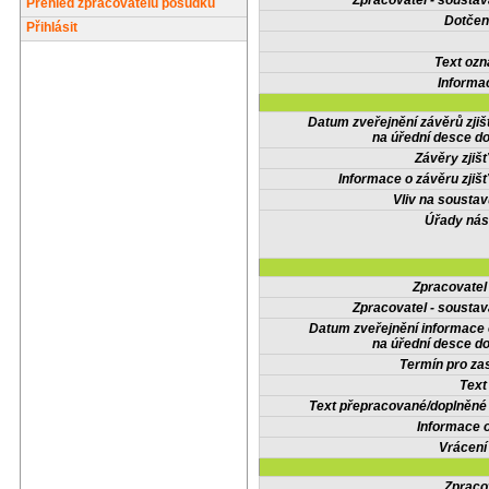
Zpracovatel - soustav
Přehled zpracovatelů posudků
Dotčené
Přihlásit
Text oz
Informa
Datum zveřejnění závěrů zjiš
na úřední desce do
Závěry zjišť
Informace o závěru zjišť
Vliv na sousta
Úřady nás
Zpracovate
Zpracovatel - soustav
Datum zveřejnění informace
na úřední desce do
Termín pro zas
Text
Text přepracované/doplněn
Informace 
Vrácení
Zpraco