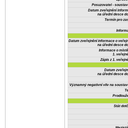
Posuzovatel - soustav
Datum zveřejnění infor
na úřední desce do
Termín pro zas
Inform
Datum zveřejnění informace o veřej
na úřední desce do
Informace o místě
1. veřejn
Zápis z 1. veřejn
Datum zveřejn
na úřední desce do
Významný negativní vliv na soustav
Te
Prodlouže
Stát do
Mezistá