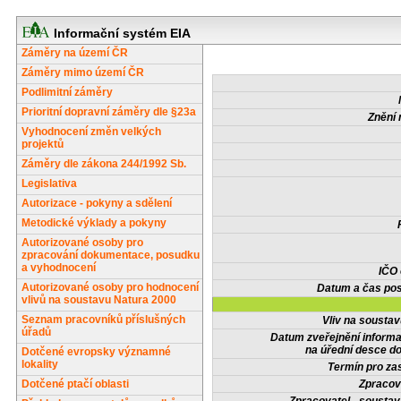
Informační systém EIA
Záměry na území ČR
Záměry mimo území ČR
Podlimitní záměry
Prioritní dopravní záměry dle §23a
Znění 
Vyhodnocení změn velkých
projektů
Záměry dle zákona 244/1992 Sb.
Legislativa
Autorizace - pokyny a sdělení
Metodické výklady a pokyny
Autorizované osoby pro
zpracování dokumentace, posudku
a vyhodnocení
IČO
Autorizované osoby pro hodnocení
Datum a čas pos
vlivů na soustavu Natura 2000
Seznam pracovníků příslušných
Vliv na sousta
úřadů
Datum zveřejnění inform
na úřední desce do
Dotčené evropsky významné
lokality
Termín pro zas
Dotčené ptačí oblasti
Zpracov