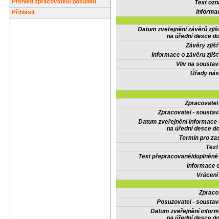
Přehled zpracovatelů posudků
Text oz
Informa
Přihlásit
Datum zveřejnění závěrů zjiš
na úřední desce do
Závěry zjišť
Informace o závěru zjišť
Vliv na sousta
Úřady nás
Zpracovate
Zpracovatel - soustav
Datum zveřejnění informace
na úřední desce do
Termín pro zas
Text
Text přepracované/doplněn
Informace 
Vrácení
Zpraco
Posuzovatel - soustav
Datum zveřejnění infor
na úřední desce do