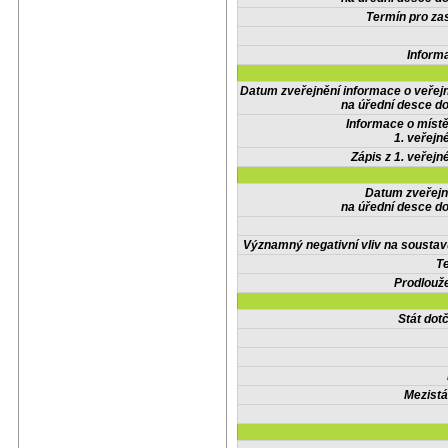
Termín pro zas
Inform
Datum zveřejnění informace o veřej
na úřední desce do
Informace o místě
1. veřejn
Zápis z 1. veřejn
Datum zveřejn
na úřední desce do
Významný negativní vliv na soustav
Te
Prodlouže
Stát do
Mezistá