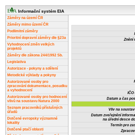
Informační systém EIA
Záměry na území ČR
Záměry mimo území ČR
Podlimitní záměry
Prioritní dopravní záměry dle §23a
Znění 
Vyhodnocení změn velkých
projektů
Záměry dle zákona 244/1992 Sb.
Legislativa
Autorizace - pokyny a sdělení
Metodické výklady a pokyny
Autorizované osoby pro
zpracování dokumentace, posudku
a vyhodnocení
IČO
Autorizované osoby pro hodnocení
Datum a čas pos
vlivů na soustavu Natura 2000
Seznam pracovníků příslušných
Vliv na sousta
úřadů
Datum zveřejnění inform
Dotčené evropsky významné
na úřední desce do
lokality
Termín pro zas
Dotčené ptačí oblasti
Zpracov