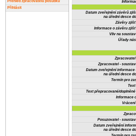
Přehled zpracovatelů posudků
Informa
Přihlásit
Datum zveřejnění závěrů zjiš
na úřední desce do
Závěry zjišť
Informace o závěru zjišť
Vliv na sousta
Úřady nás
Zpracovate
Zpracovatel - soustav
Datum zveřejnění informace
na úřední desce do
Termín pro zas
Text
Text přepracované/doplněn
Informace 
Vrácení
Zpraco
Posuzovatel - soustav
Datum zveřejnění infor
na úřední desce do
Termín pro zas