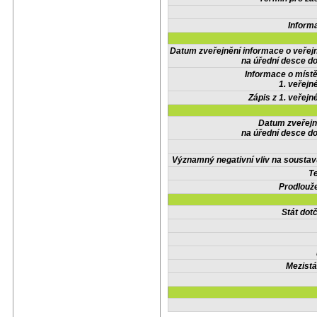
Inform
Datum zveřejnění informace o veřej
na úřední desce do
Informace o místě
1. veřejn
Zápis z 1. veřejn
Datum zveřejn
na úřední desce do
Významný negativní vliv na soustav
Te
Prodlouže
Stát do
Mezistá