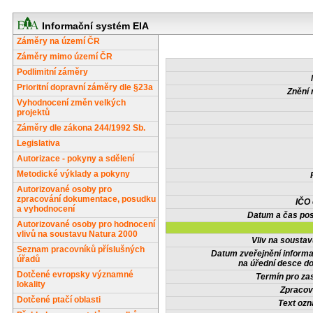
Informační systém EIA
Záměry na území ČR
Záměry mimo území ČR
Podlimitní záměry
Prioritní dopravní záměry dle §23a
Znění 
Vyhodnocení změn velkých
projektů
Záměry dle zákona 244/1992 Sb.
Legislativa
Autorizace - pokyny a sdělení
Metodické výklady a pokyny
Autorizované osoby pro
zpracování dokumentace, posudku
IČO
a vyhodnocení
Datum a čas pos
Autorizované osoby pro hodnocení
vlivů na soustavu Natura 2000
Vliv na sousta
Seznam pracovníků příslušných
Datum zveřejnění inform
úřadů
na úřední desce do
Dotčené evropsky významné
Termín pro zas
lokality
Zpracov
Dotčené ptačí oblasti
Text oz