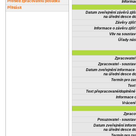
Přehled zpracovatelů posudků
Informa
Přihlásit
Datum zveřejnění závěrů zjiš
na úřední desce do
Závěry zjišť
Informace o závěru zjišť
Vliv na sousta
Úřady nás
Zpracovate
Zpracovatel - soustav
Datum zveřejnění informace
na úřední desce do
Termín pro zas
Text
Text přepracované/doplněn
Informace 
Vrácení
Zpraco
Posuzovatel - soustav
Datum zveřejnění infor
na úřední desce do
Termín pro zas