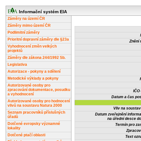
Informační systém EIA
Záměry na území ČR
Záměry mimo území ČR
Podlimitní záměry
Prioritní dopravní záměry dle §23a
Znění 
Vyhodnocení změn velkých
projektů
Záměry dle zákona 244/1992 Sb.
Legislativa
Autorizace - pokyny a sdělení
Metodické výklady a pokyny
Autorizované osoby pro
zpracování dokumentace, posudku
IČO
a vyhodnocení
Datum a čas pos
Autorizované osoby pro hodnocení
vlivů na soustavu Natura 2000
Vliv na sousta
Seznam pracovníků příslušných
Datum zveřejnění inform
úřadů
na úřední desce do
Dotčené evropsky významné
Termín pro zas
lokality
Zpracov
Dotčené ptačí oblasti
Text oz