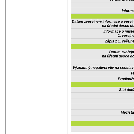
Inform
Datum zveřejnění informace o veřej
na úřední desce do
Informace o místě
1. veřejn
Zápis z 1. veřejn
Datum zveřejn
na úřední desce do
Významný negativní vliv na soustav
Te
Prodlouže
Stát do
Mezistá