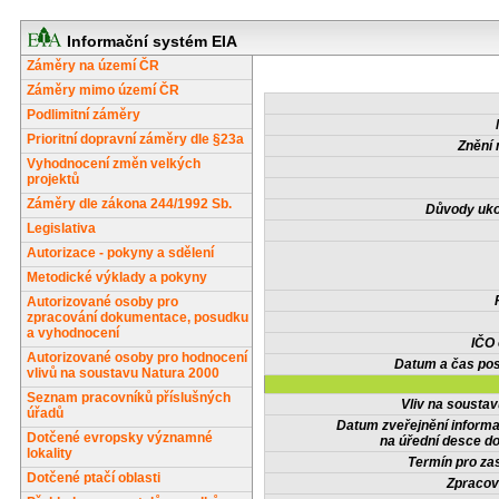
Informační systém EIA
Záměry na území ČR
Záměry mimo území ČR
Podlimitní záměry
Prioritní dopravní záměry dle §23a
Znění 
Vyhodnocení změn velkých
projektů
Záměry dle zákona 244/1992 Sb.
Důvody uko
Legislativa
Autorizace - pokyny a sdělení
Metodické výklady a pokyny
Autorizované osoby pro
zpracování dokumentace, posudku
a vyhodnocení
IČO
Autorizované osoby pro hodnocení
Datum a čas pos
vlivů na soustavu Natura 2000
Seznam pracovníků příslušných
Vliv na sousta
úřadů
Datum zveřejnění inform
Dotčené evropsky významné
na úřední desce do
lokality
Termín pro zas
Dotčené ptačí oblasti
Zpracov