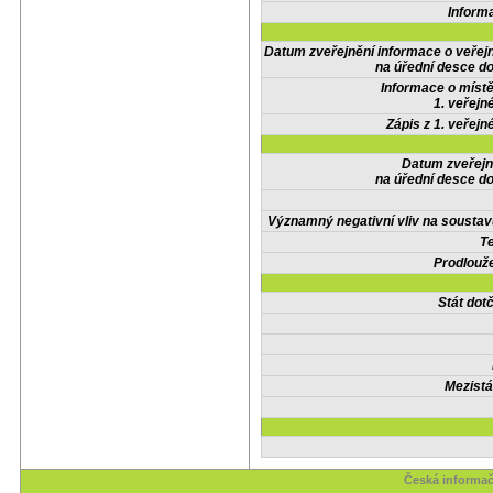
Inform
Datum zveřejnění informace o veřej
na úřední desce do
Informace o místě
1. veřejn
Zápis z 1. veřejn
Datum zveřejn
na úřední desce do
Významný negativní vliv na soustav
Te
Prodlouže
Stát do
Mezistá
Česká informač