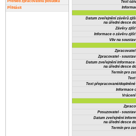
Přehled zpracovatelů posudků
Text oz
Informa
Přihlásit
Datum zveřejnění závěrů zjiš
na úřední desce do
Závěry zjišť
Informace o závěru zjišť
Vliv na sousta
Zpracovate
Zpracovatel - soustav
Datum zveřejnění informace
na úřední desce do
Termín pro zas
Text
Text přepracované/doplněn
Informace 
Vrácení
Zpraco
Posuzovatel - soustav
Datum zveřejnění infor
na úřední desce do
Termín pro zas