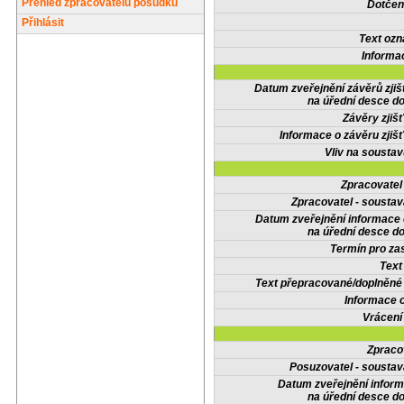
Přehled zpracovatelů posudků
Dotčené
Přihlásit
Text oz
Informa
Datum zveřejnění závěrů zjiš
na úřední desce do
Závěry zjišť
Informace o závěru zjišť
Vliv na sousta
Zpracovate
Zpracovatel - soustav
Datum zveřejnění informace
na úřední desce do
Termín pro zas
Text
Text přepracované/doplněn
Informace 
Vrácení
Zpraco
Posuzovatel - soustav
Datum zveřejnění infor
na úřední desce do