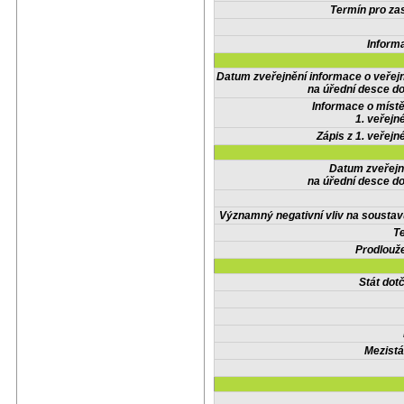
Termín pro zas
Inform
Datum zveřejnění informace o veřej
na úřední desce do
Informace o místě
1. veřejn
Zápis z 1. veřejn
Datum zveřejn
na úřední desce do
Významný negativní vliv na soustav
Te
Prodlouže
Stát do
Mezistá