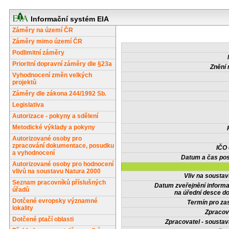
Informační systém EIA
Záměry na území ČR
Záměry mimo území ČR
Podlimitní záměry
Prioritní dopravní záměry dle §23a
Znění 
Vyhodnocení změn velkých
projektů
Záměry dle zákona 244/1992 Sb.
Legislativa
Autorizace - pokyny a sdělení
Metodické výklady a pokyny
Autorizované osoby pro
zpracování dokumentace, posudku
IČO
a vyhodnocení
Datum a čas pos
Autorizované osoby pro hodnocení
vlivů na soustavu Natura 2000
Vliv na sousta
Seznam pracovníků příslušných
Datum zveřejnění inform
úřadů
na úřední desce do
Dotčené evropsky významné
Termín pro zas
lokality
Zpracov
Dotčené ptačí oblasti
Zpracovatel - soustav