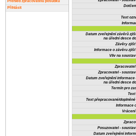
Zpracovatel - soustav
Přehled zpracovatelů posudků
Dotčené
Přihlásit
Text oz
Informa
Datum zveřejnění závěrů zjiš
na úřední desce do
Závěry zjišť
Informace o závěru zjišť
Vliv na sousta
Zpracovate
Zpracovatel - soustav
Datum zveřejnění informace
na úřední desce do
Termín pro zas
Text
Text přepracované/doplněn
Informace 
Vrácení
Zpraco
Posuzovatel - soustav
Datum zveřejnění infor