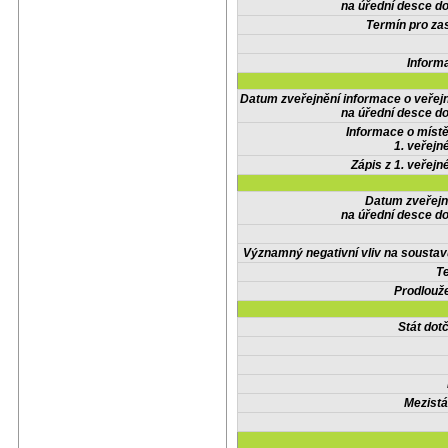
na úřední desce do
Termín pro zas
Inform
Datum zveřejnění informace o veřej
na úřední desce do
Informace o místě
1. veřejn
Zápis z 1. veřejn
Datum zveřejn
na úřední desce do
Významný negativní vliv na soustav
Te
Prodlouže
Stát do
Mezistá