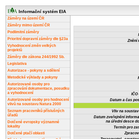
Informační systém EIA
Záměry na území ČR
Záměry mimo území ČR
Podlimitní záměry
Prioritní dopravní záměry dle §23a
Znění 
Vyhodnocení změn velkých
projektů
Záměry dle zákona 244/1992 Sb.
Legislativa
Autorizace - pokyny a sdělení
Metodické výklady a pokyny
Autorizované osoby pro
zpracování dokumentace, posudku
a vyhodnocení
IČO
Autorizované osoby pro hodnocení
Datum a čas pos
vlivů na soustavu Natura 2000
Seznam pracovníků příslušných
Vliv na sousta
úřadů
Datum zveřejnění inform
na úřední desce do
Dotčené evropsky významné
lokality
Termín pro zas
Dotčené ptačí oblasti
Zpracov