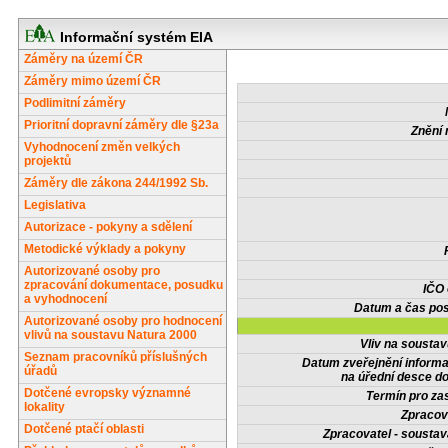
Informační systém EIA
Záměry na území ČR
Záměry mimo území ČR
Podlimitní záměry
Prioritní dopravní záměry dle §23a
Znění 
Vyhodnocení změn velkých
projektů
Záměry dle zákona 244/1992 Sb.
Legislativa
Autorizace - pokyny a sdělení
Metodické výklady a pokyny
Autorizované osoby pro
zpracování dokumentace, posudku
IČO
a vyhodnocení
Datum a čas pos
Autorizované osoby pro hodnocení
vlivů na soustavu Natura 2000
Vliv na sousta
Seznam pracovníků příslušných
Datum zveřejnění inform
úřadů
na úřední desce do
Dotčené evropsky významné
Termín pro zas
lokality
Zpracov
Dotčené ptačí oblasti
Zpracovatel - soustav