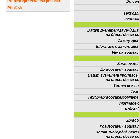
Přehled zpracovatelů posudků
Dotčené
Přihlásit
Text oz
Informa
Datum zveřejnění závěrů zjiš
na úřední desce do
Závěry zjišť
Informace o závěru zjišť
Vliv na sousta
Zpracovate
Zpracovatel - soustav
Datum zveřejnění informace
na úřední desce do
Termín pro zas
Text
Text přepracované/doplněn
Informace 
Vrácení
Zpraco
Posuzovatel - soustav
Datum zveřejnění infor
na úřední desce do