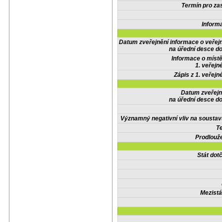
Termín pro zas
Inform
Datum zveřejnění informace o veřej
na úřední desce do
Informace o místě
1. veřejn
Zápis z 1. veřejn
Datum zveřejn
na úřední desce do
Významný negativní vliv na soustav
Te
Prodlouže
Stát do
Mezistá