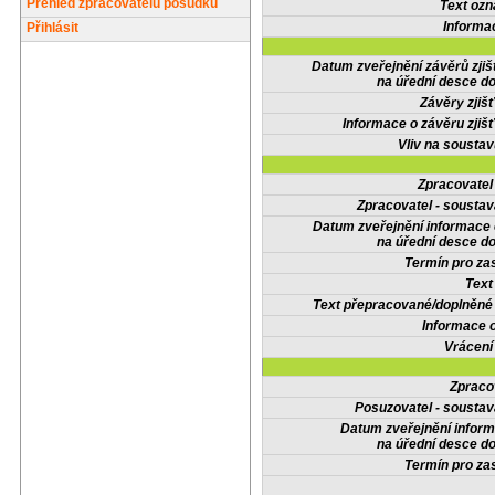
Přehled zpracovatelů posudků
Text oz
Informa
Přihlásit
Datum zveřejnění závěrů zjiš
na úřední desce do
Závěry zjišť
Informace o závěru zjišť
Vliv na sousta
Zpracovate
Zpracovatel - soustav
Datum zveřejnění informace
na úřední desce do
Termín pro zas
Text
Text přepracované/doplněn
Informace 
Vrácení
Zpraco
Posuzovatel - soustav
Datum zveřejnění infor
na úřední desce do
Termín pro zas