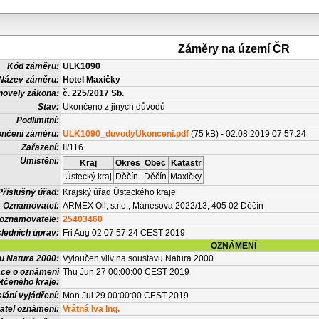
Záměry na území ČR
Kód záměru:
ULK1090
Název záměru:
Hotel Maxičky
novely zákona:
č. 225/2017 Sb.
Stav:
Ukončeno z jiných důvodů
Podlimitní:
nčení záměru:
ULK1090_duvodyUkonceni.pdf
(75 kB) - 02.08.2019 07:57:24
Zařazení:
II/116
Umístění:
Kraj
Okres
Obec
Katastr
Ústecký kraj
Děčín
Děčín
Maxičky
Příslušný úřad:
Krajský úřad Ústeckého kraje
Oznamovatel:
ARMEX Oil, s.r.o., Mánesova 2022/13, 405 02 Děčín
 oznamovatele:
25403460
ledních úprav:
Fri Aug 02 07:57:24 CEST 2019
OZNÁMENÍ
vu Natura 2000:
Vyloučen vliv na soustavu Natura 2000
ace o oznámení
Thu Jun 27 00:00:00 CEST 2019
tčeného kraje:
lání vyjádření:
Mon Jul 29 00:00:00 CEST 2019
atel oznámení:
Vrátná Iva Ing.