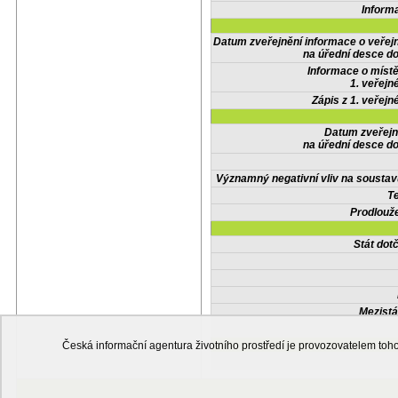
Inform
Datum zveřejnění informace o veřej
na úřední desce do
Informace o místě
1. veřejn
Zápis z 1. veřejn
Datum zveřejn
na úřední desce do
Významný negativní vliv na soustav
Te
Prodlouže
Stát do
Mezistá
Česká informační agentura životního prostředí je provozovatelem t