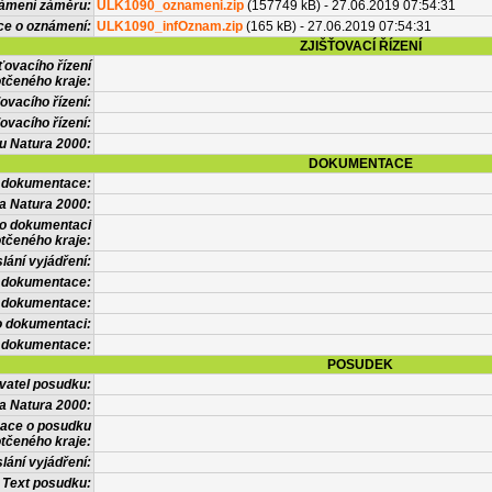
námení záměru:
ULK1090_oznameni.zip
(157749 kB) - 27.06.2019 07:54:31
ce o oznámení:
ULK1090_infOznam.zip
(165 kB) - 27.06.2019 07:54:31
ZJIŠŤOVACÍ ŘÍZENÍ
ťovacího řízení
tčeného kraje:
ovacího řízení:
ovacího řízení:
vu Natura 2000:
DOKUMENTACE
l dokumentace:
a Natura 2000:
 o dokumentaci
tčeného kraje:
lání vyjádření:
 dokumentace:
é dokumentace:
o dokumentaci:
 dokumentace:
POSUDEK
vatel posudku:
a Natura 2000:
mace o posudku
tčeného kraje:
lání vyjádření:
Text posudku: