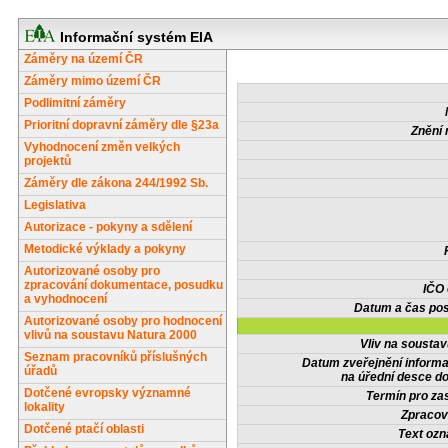
Informační systém EIA
Záměry na území ČR
Záměry mimo území ČR
Podlimitní záměry
Prioritní dopravní záměry dle §23a
Znění 
Vyhodnocení změn velkých
projektů
Záměry dle zákona 244/1992 Sb.
Legislativa
Autorizace - pokyny a sdělení
Metodické výklady a pokyny
Autorizované osoby pro
zpracování dokumentace, posudku
IČO
a vyhodnocení
Datum a čas pos
Autorizované osoby pro hodnocení
vlivů na soustavu Natura 2000
Vliv na sousta
Seznam pracovníků příslušných
Datum zveřejnění inform
úřadů
na úřední desce do
Dotčené evropsky významné
Termín pro zas
lokality
Zpracov
Dotčené ptačí oblasti
Text oz