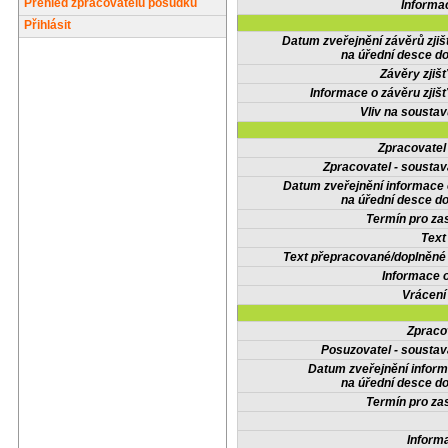
Přehled zpracovatelů posudků
Informa
Přihlásit
Datum zveřejnění závěrů zjiš
na úřední desce do
Závěry zjišť
Informace o závěru zjišť
Vliv na sousta
Zpracovate
Zpracovatel - soustav
Datum zveřejnění informace
na úřední desce do
Termín pro zas
Text
Text přepracované/doplněn
Informace 
Vrácení
Zpraco
Posuzovatel - soustav
Datum zveřejnění infor
na úřední desce do
Termín pro zas
Inform