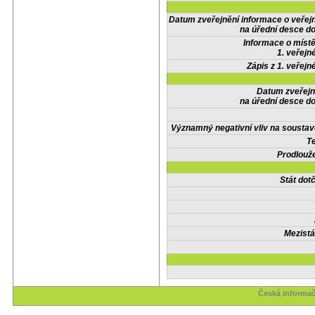
Datum zveřejnění informace o veřej
na úřední desce do
Informace o místě
1. veřejn
Zápis z 1. veřejn
Datum zveřejn
na úřední desce do
Významný negativní vliv na soustav
Te
Prodlouže
Stát do
Mezistá
Česká informač