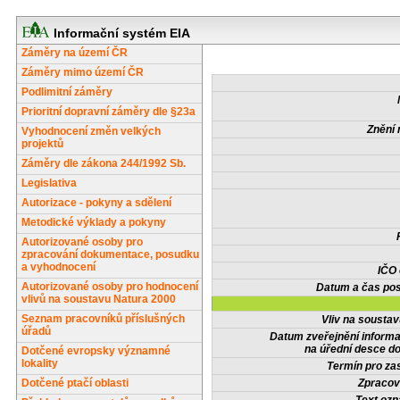
Informační systém EIA
Záměry na území ČR
Záměry mimo území ČR
Podlimitní záměry
Prioritní dopravní záměry dle §23a
Znění 
Vyhodnocení změn velkých
projektů
Záměry dle zákona 244/1992 Sb.
Legislativa
Autorizace - pokyny a sdělení
Metodické výklady a pokyny
Autorizované osoby pro
zpracování dokumentace, posudku
a vyhodnocení
IČO
Autorizované osoby pro hodnocení
Datum a čas pos
vlivů na soustavu Natura 2000
Seznam pracovníků příslušných
Vliv na sousta
úřadů
Datum zveřejnění inform
na úřední desce do
Dotčené evropsky významné
lokality
Termín pro zas
Dotčené ptačí oblasti
Zpracov