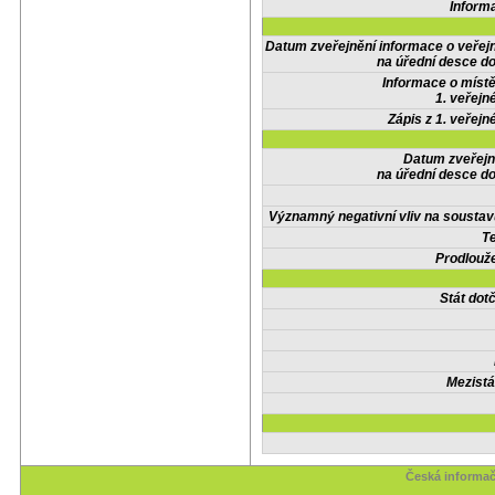
Inform
Datum zveřejnění informace o veřej
na úřední desce do
Informace o místě
1. veřejn
Zápis z 1. veřejn
Datum zveřejn
na úřední desce do
Významný negativní vliv na soustav
Te
Prodlouže
Stát do
Mezistá
Česká informač