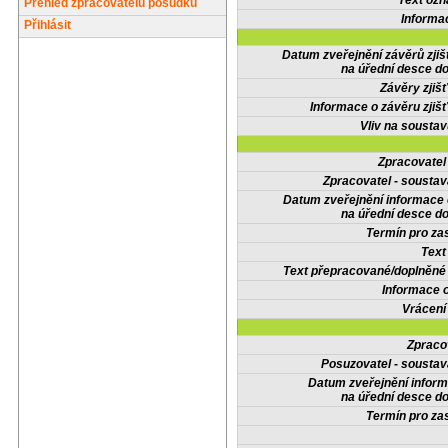
Text oz
Přehled zpracovatelů posudků
Informa
Přihlásit
Datum zveřejnění závěrů zjiš
na úřední desce do
Závěry zjišť
Informace o závěru zjišť
Vliv na sousta
Zpracovate
Zpracovatel - soustav
Datum zveřejnění informace
na úřední desce do
Termín pro zas
Text
Text přepracované/doplněn
Informace 
Vrácení
Zpraco
Posuzovatel - soustav
Datum zveřejnění infor
na úřední desce do
Termín pro zas