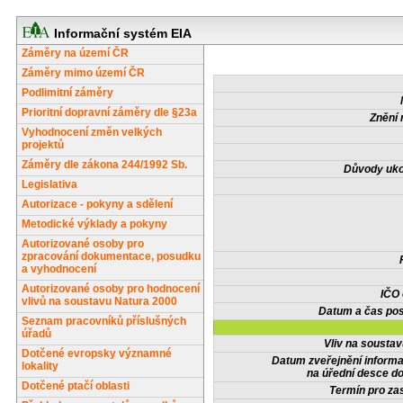
Informační systém EIA
Záměry na území ČR
Záměry mimo území ČR
Podlimitní záměry
Prioritní dopravní záměry dle §23a
Znění 
Vyhodnocení změn velkých
projektů
Záměry dle zákona 244/1992 Sb.
Důvody uko
Legislativa
Autorizace - pokyny a sdělení
Metodické výklady a pokyny
Autorizované osoby pro
zpracování dokumentace, posudku
a vyhodnocení
Autorizované osoby pro hodnocení
IČO
vlivů na soustavu Natura 2000
Datum a čas pos
Seznam pracovníků příslušných
úřadů
Vliv na sousta
Dotčené evropsky významné
Datum zveřejnění inform
lokality
na úřední desce do
Dotčené ptačí oblasti
Termín pro zas