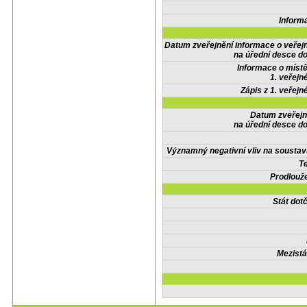
Inform
Datum zveřejnění informace o veřej
na úřední desce do
Informace o místě
1. veřejn
Zápis z 1. veřejn
Datum zveřejn
na úřední desce do
Významný negativní vliv na soustav
Te
Prodlouže
Stát do
Mezistá