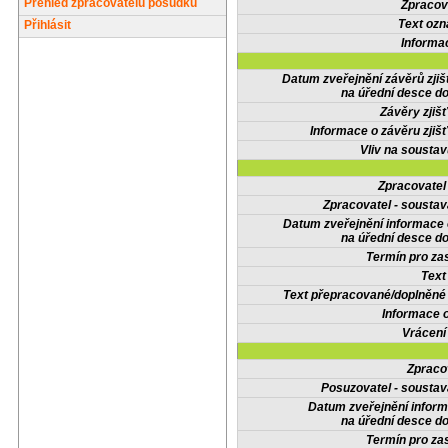
Přehled zpracovatelů posudků
Zpracov
Text oz
Přihlásit
Informa
Datum zveřejnění závěrů zjiš
na úřední desce do
Závěry zjišť
Informace o závěru zjišť
Vliv na sousta
Zpracovate
Zpracovatel - soustav
Datum zveřejnění informace
na úřední desce do
Termín pro zas
Text
Text přepracované/doplněn
Informace 
Vrácení
Zpraco
Posuzovatel - soustav
Datum zveřejnění infor
na úřední desce do
Termín pro zas