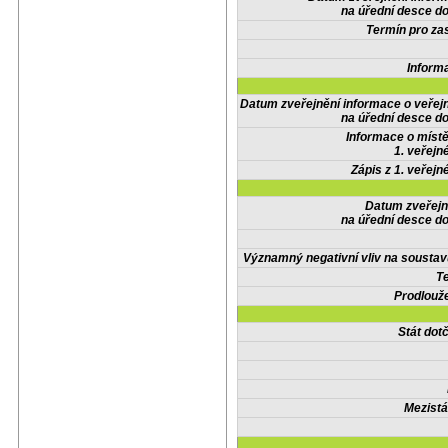
na úřední desce do
Termín pro zas
Inform
Datum zveřejnění informace o veřej
na úřední desce do
Informace o místě
1. veřejn
Zápis z 1. veřejn
Datum zveřejn
na úřední desce do
Významný negativní vliv na soustav
Te
Prodlouže
Stát do
Mezistá