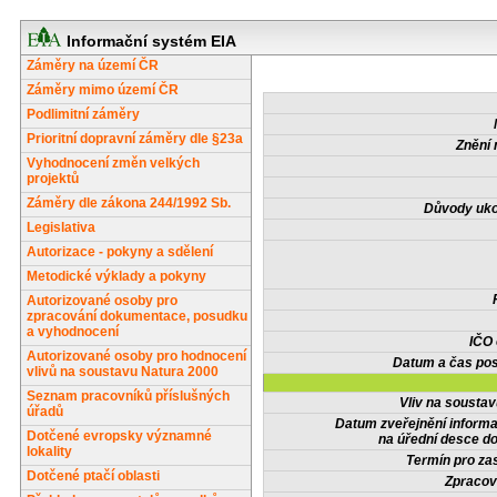
Informační systém EIA
Záměry na území ČR
Záměry mimo území ČR
Podlimitní záměry
Prioritní dopravní záměry dle §23a
Znění 
Vyhodnocení změn velkých
projektů
Záměry dle zákona 244/1992 Sb.
Důvody uko
Legislativa
Autorizace - pokyny a sdělení
Metodické výklady a pokyny
Autorizované osoby pro
zpracování dokumentace, posudku
a vyhodnocení
IČO
Autorizované osoby pro hodnocení
Datum a čas pos
vlivů na soustavu Natura 2000
Seznam pracovníků příslušných
Vliv na sousta
úřadů
Datum zveřejnění inform
Dotčené evropsky významné
na úřední desce do
lokality
Termín pro zas
Dotčené ptačí oblasti
Zpracov