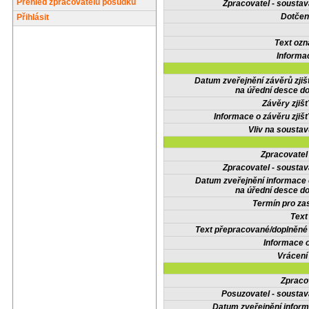
Přehled zpracovatelů posudků
Zpracovatel - soustav
Dotčené
Přihlásit
Text oz
Informa
Datum zveřejnění závěrů zjiš
na úřední desce do
Závěry zjišť
Informace o závěru zjišť
Vliv na sousta
Zpracovate
Zpracovatel - soustav
Datum zveřejnění informace
na úřední desce do
Termín pro zas
Text
Text přepracované/doplněn
Informace 
Vrácení
Zpraco
Posuzovatel - soustav
Datum zveřejnění infor