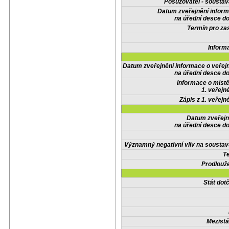
Posuzovatel - soustav
Datum zveřejnění infor
na úřední desce do
Termín pro zas
Inform
Datum zveřejnění informace o veřej
na úřední desce do
Informace o místě
1. veřejn
Zápis z 1. veřejn
Datum zveřejn
na úřední desce do
Významný negativní vliv na soustav
Te
Prodlouže
Stát do
Mezistá