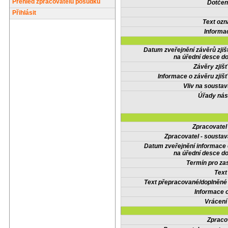
Přehled zpracovatelů posudků
Dotčené
Přihlásit
Text oz
Informa
Datum zveřejnění závěrů zjiš
na úřední desce do
Závěry zjišť
Informace o závěru zjišť
Vliv na sousta
Úřady nás
Zpracovate
Zpracovatel - soustav
Datum zveřejnění informace
na úřední desce do
Termín pro zas
Text
Text přepracované/doplněn
Informace 
Vrácení
Zpraco