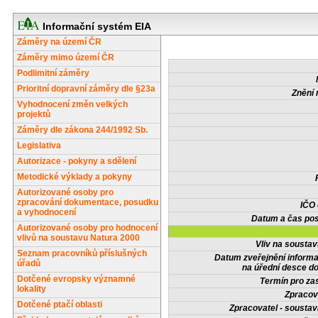
Informační systém EIA
Záměry na území ČR
Záměry mimo území ČR
Podlimitní záměry
Prioritní dopravní záměry dle §23a
Znění 
Vyhodnocení změn velkých
projektů
Záměry dle zákona 244/1992 Sb.
Legislativa
Autorizace - pokyny a sdělení
Metodické výklady a pokyny
Autorizované osoby pro
zpracování dokumentace, posudku
IČO
a vyhodnocení
Datum a čas pos
Autorizované osoby pro hodnocení
vlivů na soustavu Natura 2000
Vliv na sousta
Seznam pracovníků příslušných
Datum zveřejnění inform
úřadů
na úřední desce do
Dotčené evropsky významné
Termín pro zas
lokality
Zpracov
Dotčené ptačí oblasti
Zpracovatel - soustav