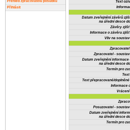
Přehled zpracovatelů posudků
Text oz
Informa
Přihlásit
Datum zveřejnění závěrů zjiš
na úřední desce do
Závěry zjišť
Informace o závěru zjišť
Vliv na sousta
Zpracovate
Zpracovatel - soustav
Datum zveřejnění informace
na úřední desce do
Termín pro zas
Text
Text přepracované/doplněn
Informace 
Vrácení
Zpraco
Posuzovatel - soustav
Datum zveřejnění infor
na úřední desce do
Termín pro zas