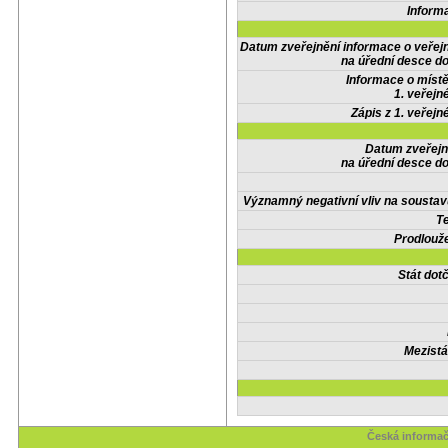
Inform
Datum zveřejnění informace o veřej
na úřední desce do
Informace o místě
1. veřejn
Zápis z 1. veřejn
Datum zveřejn
na úřední desce do
Významný negativní vliv na soustav
Te
Prodlouže
Stát do
Mezistá
Česká informač