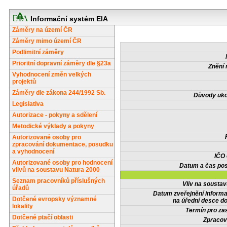
Informační systém EIA
Záměry na území ČR
Záměry mimo území ČR
Podlimitní záměry
Prioritní dopravní záměry dle §23a
Znění 
Vyhodnocení změn velkých
projektů
Záměry dle zákona 244/1992 Sb.
Důvody uko
Legislativa
Autorizace - pokyny a sdělení
Metodické výklady a pokyny
Autorizované osoby pro
zpracování dokumentace, posudku
a vyhodnocení
IČO
Autorizované osoby pro hodnocení
Datum a čas pos
vlivů na soustavu Natura 2000
Seznam pracovníků příslušných
Vliv na sousta
úřadů
Datum zveřejnění inform
Dotčené evropsky významné
na úřední desce do
lokality
Termín pro zas
Dotčené ptačí oblasti
Zpracov