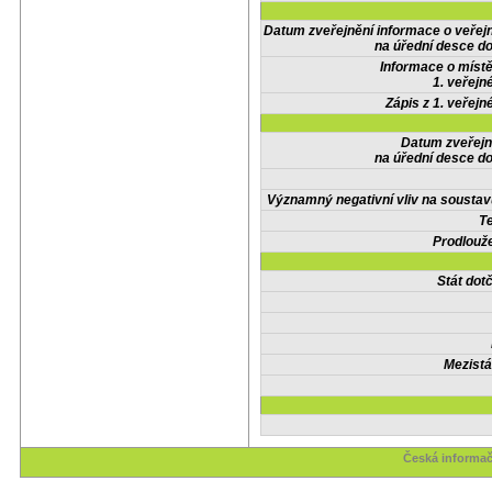
Datum zveřejnění informace o veřej
na úřední desce do
Informace o místě
1. veřejn
Zápis z 1. veřejn
Datum zveřejn
na úřední desce do
Významný negativní vliv na soustav
Te
Prodlouže
Stát do
Mezistá
Česká informač