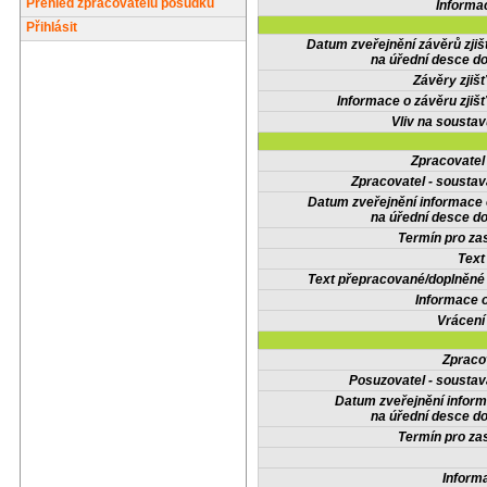
Přehled zpracovatelů posudků
Informa
Přihlásit
Datum zveřejnění závěrů zjiš
na úřední desce do
Závěry zjišť
Informace o závěru zjišť
Vliv na sousta
Zpracovate
Zpracovatel - soustav
Datum zveřejnění informace
na úřední desce do
Termín pro zas
Text
Text přepracované/doplněn
Informace 
Vrácení
Zpraco
Posuzovatel - soustav
Datum zveřejnění infor
na úřední desce do
Termín pro zas
Inform