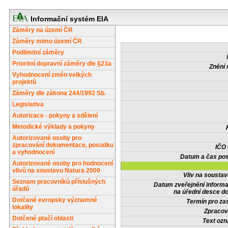
Informační systém EIA
Záměry na území ČR
Záměry mimo území ČR
Podlimitní záměry
Prioritní dopravní záměry dle §23a
Znění 
Vyhodnocení změn velkých
projektů
Záměry dle zákona 244/1992 Sb.
Legislativa
Autorizace - pokyny a sdělení
Metodické výklady a pokyny
Autorizované osoby pro
zpracování dokumentace, posudku
IČO
a vyhodnocení
Datum a čas pos
Autorizované osoby pro hodnocení
vlivů na soustavu Natura 2000
Vliv na sousta
Seznam pracovníků příslušných
Datum zveřejnění inform
úřadů
na úřední desce do
Dotčené evropsky významné
Termín pro zas
lokality
Zpracov
Dotčené ptačí oblasti
Text oz