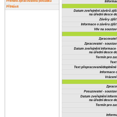
Přehled zpracovatelů posudků
Informa
Přihlásit
Datum zveřejnění závěrů zjiš
na úřední desce do
Závěry zjišť
Informace o závěru zjišť
Vliv na sousta
Zpracovate
Zpracovatel - soustav
Datum zveřejnění informace
na úřední desce do
Termín pro zas
Text
Text přepracované/doplněn
Informace 
Vrácení
Zpraco
Posuzovatel - soustav
Datum zveřejnění infor
na úřední desce do
Termín pro zas
Inform