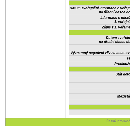
Datum zveřejnění informace o veřej
na úřední desce do
Informace o místě
1. veřejn
Zápis z 1. veřejn
Datum zveřejn
na úřední desce do
Významný negativní vliv na soustav
Te
Prodlouže
Stát do
Mezistá
Česká informač