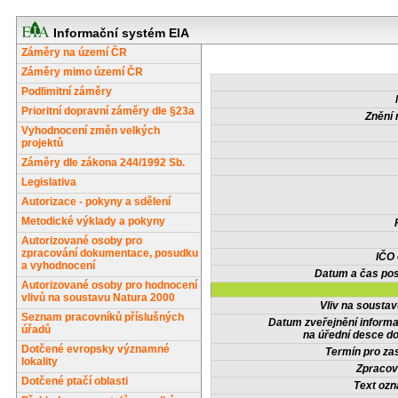
Informační systém EIA
Záměry na území ČR
Záměry mimo území ČR
Podlimitní záměry
Prioritní dopravní záměry dle §23a
Znění 
Vyhodnocení změn velkých
projektů
Záměry dle zákona 244/1992 Sb.
Legislativa
Autorizace - pokyny a sdělení
Metodické výklady a pokyny
Autorizované osoby pro
zpracování dokumentace, posudku
IČO
a vyhodnocení
Datum a čas pos
Autorizované osoby pro hodnocení
vlivů na soustavu Natura 2000
Vliv na sousta
Seznam pracovníků příslušných
Datum zveřejnění inform
úřadů
na úřední desce do
Dotčené evropsky významné
Termín pro zas
lokality
Zpracov
Dotčené ptačí oblasti
Text oz