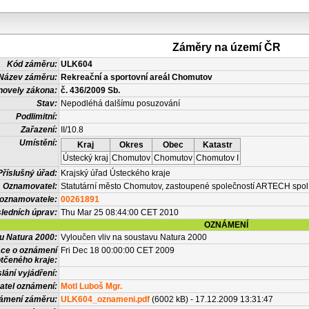
Záměry na území ČR
Kód záměru:
ULK604
Název záměru:
Rekreační a sportovní areál Chomutov
novely zákona:
č. 436/2009 Sb.
Stav:
Nepodléhá dalšímu posuzování
Podlimitní:
Zařazení:
II/10.8
Umístění:
Kraj
Okres
Obec
Katastr
Ústecký kraj
Chomutov
Chomutov
Chomutov I
Příslušný úřad:
Krajský úřad Ústeckého kraje
Oznamovatel:
Statutární město Chomutov, zastoupené společností ARTECH spol. 
 oznamovatele:
00261891
ledních úprav:
Thu Mar 25 08:44:00 CET 2010
OZNÁMENÍ
vu Natura 2000:
Vyloučen vliv na soustavu Natura 2000
ace o oznámení
Fri Dec 18 00:00:00 CET 2009
tčeného kraje:
lání vyjádření:
atel oznámení:
Motl Luboš Mgr.
námení záměru:
ULK604_oznameni.pdf
(6002 kB) - 17.12.2009 13:31:47