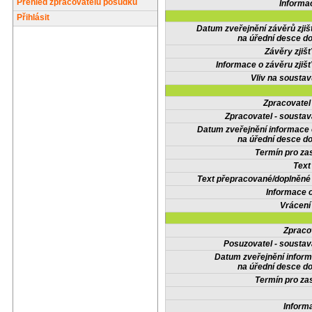
Přehled zpracovatelů posudků
Informa
Přihlásit
Datum zveřejnění závěrů zjiš
na úřední desce do
Závěry zjišť
Informace o závěru zjišť
Vliv na sousta
Zpracovate
Zpracovatel - soustav
Datum zveřejnění informace
na úřední desce do
Termín pro zas
Text
Text přepracované/doplněn
Informace 
Vrácení
Zpraco
Posuzovatel - soustav
Datum zveřejnění infor
na úřední desce do
Termín pro zas
Inform