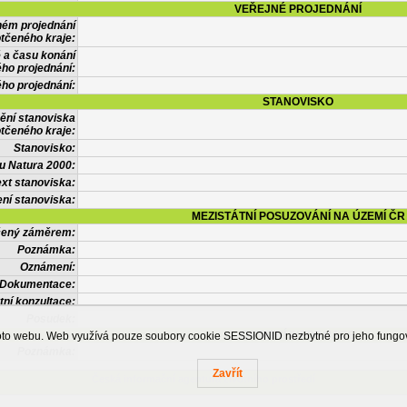
VEŘEJNÉ PROJEDNÁNÍ
ném projednání
tčeného kraje:
 a času konání
ého projednání:
ého projednání:
STANOVISKO
ění stanoviska
tčeného kraje:
Stanovisko:
u Natura 2000:
xt stanoviska:
ní stanoviska:
MEZISTÁTNÍ POSUZOVÁNÍ NA ÚZEMÍ ČR
tčený záměrem:
Poznámka:
Oznámení:
Dokumentace:
tní konzultace:
Posudek:
OSTATNÍ INFORMACE
ohoto webu. Web využívá pouze soubory cookie SESSIONID nezbytné pro jeho fung
Poznámka:
Zavřít
Česká informační agentura životního prostředí