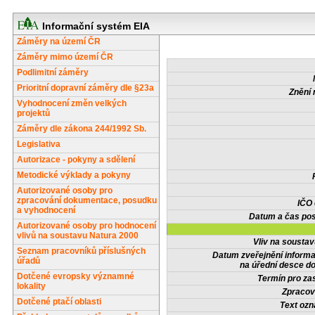
Informační systém EIA
Záměry na území ČR
Záměry mimo území ČR
Podlimitní záměry
Prioritní dopravní záměry dle §23a
Znění 
Vyhodnocení změn velkých
projektů
Záměry dle zákona 244/1992 Sb.
Legislativa
Autorizace - pokyny a sdělení
Metodické výklady a pokyny
Autorizované osoby pro
zpracování dokumentace, posudku
IČO
a vyhodnocení
Datum a čas pos
Autorizované osoby pro hodnocení
vlivů na soustavu Natura 2000
Vliv na sousta
Seznam pracovníků příslušných
Datum zveřejnění inform
úřadů
na úřední desce do
Dotčené evropsky významné
Termín pro zas
lokality
Zpracov
Dotčené ptačí oblasti
Text oz