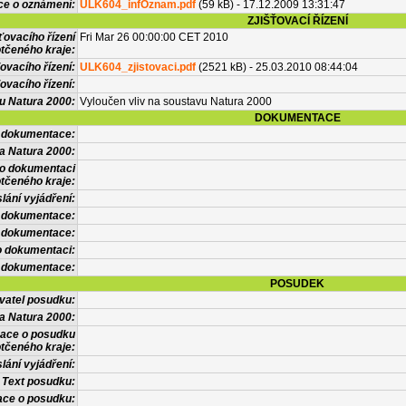
ce o oznámení:
ULK604_infOznam.pdf
(59 kB) - 17.12.2009 13:31:47
ZJIŠŤOVACÍ ŘÍZENÍ
ťovacího řízení
Fri Mar 26 00:00:00 CET 2010
tčeného kraje:
ovacího řízení:
ULK604_zjistovaci.pdf
(2521 kB) - 25.03.2010 08:44:04
ovacího řízení:
vu Natura 2000:
Vyloučen vliv na soustavu Natura 2000
DOKUMENTACE
l dokumentace:
a Natura 2000:
 o dokumentaci
tčeného kraje:
lání vyjádření:
 dokumentace:
é dokumentace:
o dokumentaci:
 dokumentace:
POSUDEK
vatel posudku:
a Natura 2000:
mace o posudku
tčeného kraje:
lání vyjádření:
Text posudku:
ace o posudku: