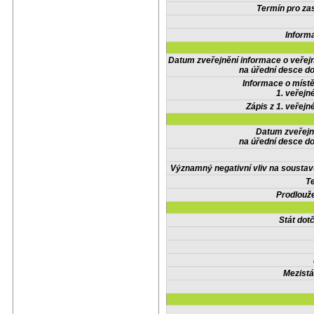
Termín pro zas
Inform
Datum zveřejnění informace o veřej
na úřední desce do
Informace o místě
1. veřejn
Zápis z 1. veřejn
Datum zveřejn
na úřední desce do
Významný negativní vliv na soustav
Te
Prodlouže
Stát do
Mezistá