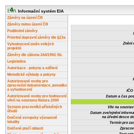
Informační systém EIA
Záměry na území ČR
Záměry mimo území ČR
Podlimitní záměry
Prioritní dopravní záměry dle §23a
Znění 
Vyhodnocení změn velkých
projektů
Záměry dle zákona 244/1992 Sb.
Legislativa
Autorizace - pokyny a sdělení
Metodické výklady a pokyny
Autorizované osoby pro
zpracování dokumentace, posudku
a vyhodnocení
IČO
Autorizované osoby pro hodnocení
Datum a čas pos
vlivů na soustavu Natura 2000
Seznam pracovníků příslušných
Vliv na sousta
úřadů
Datum zveřejnění inform
na úřední desce do
Dotčené evropsky významné
lokality
Termín pro zas
Dotčené ptačí oblasti
Zpracov