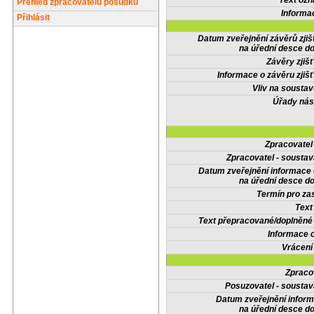
Text oz
Přehled zpracovatelů posudků
Informa
Přihlásit
Datum zveřejnění závěrů zjiš
na úřední desce do
Závěry zjišť
Informace o závěru zjišť
Vliv na sousta
Úřady nás
Zpracovate
Zpracovatel - soustav
Datum zveřejnění informace
na úřední desce do
Termín pro zas
Text
Text přepracované/doplněn
Informace 
Vrácení
Zpraco
Posuzovatel - soustav
Datum zveřejnění infor
na úřední desce do