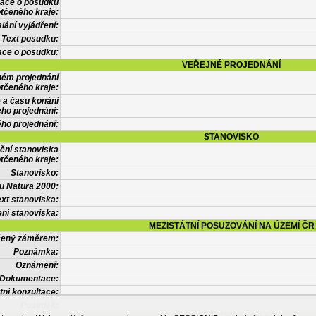
mace o posudku
tčeného kraje:
lání vyjádření:
Text posudku:
ace o posudku:
VEŘEJNÉ PROJEDNÁNÍ
ném projednání
tčeného kraje:
 a času konání
ého projednání:
ého projednání:
STANOVISKO
ění stanoviska
tčeného kraje:
Stanovisko:
u Natura 2000:
xt stanoviska:
ní stanoviska:
MEZISTÁTNÍ POSUZOVÁNÍ NA ÚZEMÍ ČR
tčený záměrem:
Poznámka:
Oznámení:
Dokumentace:
tní konzultace:
Posudek: