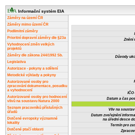
Informační systém EIA
Záměry na území ČR
Záměry mimo území ČR
Podlimitní záměry
Prioritní dopravní záměry dle §23a
Znění 
Vyhodnocení změn velkých
projektů
Záměry dle zákona 244/1992 Sb.
Důvody uko
Legislativa
Autorizace - pokyny a sdělení
Metodické výklady a pokyny
Autorizované osoby pro
zpracování dokumentace, posudku
a vyhodnocení
IČO
Autorizované osoby pro hodnocení
Datum a čas pos
vlivů na soustavu Natura 2000
Seznam pracovníků příslušných
Vliv na sousta
úřadů
Datum zveřejnění inform
Dotčené evropsky významné
na úřední desce do
lokality
Termín pro zas
Dotčené ptačí oblasti
Zpracov