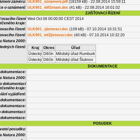
námení záměru:
ULK901_oznameni.pdf
(18159 kB) - 22.08.2014 15:59:11
ce o oznámení:
ULK901_infOznam.doc
(41 kB) - 22.08.2014 16:01:02
ZJIŠŤOVACÍ ŘÍZENÍ
ťovacího řízení
Wed Oct 08 00:00:00 CEST 2014
tčeného kraje:
ovacího řízení:
ULK901_zjistovaci.doc
(109 kB) - 07.10.2014 10:31:51
ovacího řízení:
ULK901_infZjistovaci.doc
(40 kB) - 07.10.2014 10:32:20
vu Natura 2000:
ledných řízení:
Kraj
Okres
Úřad
Ústecký
Děčín
Městský úřad Rumburk
Ústecký
Děčín
Městský úřad Šluknov
DOKUMENTACE
l dokumentace:
a Natura 2000:
 o dokumentaci
tčeného kraje:
lání vyjádření:
 dokumentace:
é dokumentace:
o dokumentaci:
 dokumentace:
POSUDEK
vatel posudku:
a Natura 2000: