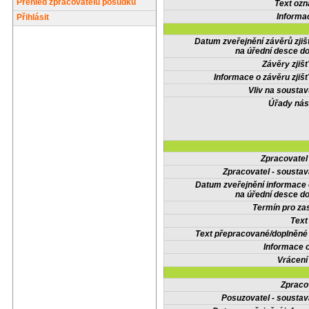
Přehled zpracovatelů posudků
Text oz
Informa
Přihlásit
Datum zveřejnění závěrů zjiš
na úřední desce do
Závěry zjišť
Informace o závěru zjišť
Vliv na sousta
Úřady nás
Zpracovate
Zpracovatel - soustav
Datum zveřejnění informace
na úřední desce do
Termín pro zas
Text
Text přepracované/doplněn
Informace 
Vrácení
Zpraco
Posuzovatel - soustav