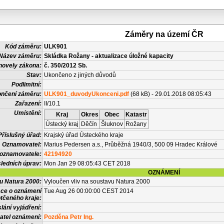
Záměry na území ČR
Kód záměru:
ULK901
Název záměru:
Skládka Rožany - aktualizace úložné kapacity
novely zákona:
č. 350/2012 Sb.
Stav:
Ukončeno z jiných důvodů
Podlimitní:
nčení záměru:
ULK901_duvodyUkonceni.pdf
(68 kB) - 29.01.2018 08:05:43
Zařazení:
II/10.1
Umístění:
Kraj
Okres
Obec
Katastr
Ústecký kraj
Děčín
Šluknov
Rožany
Příslušný úřad:
Krajský úřad Ústeckého kraje
Oznamovatel:
Marius Pedersen a.s., Průběžná 1940/3, 500 09 Hradec Králové
 oznamovatele:
42194920
ledních úprav:
Mon Jan 29 08:05:43 CET 2018
OZNÁMENÍ
vu Natura 2000:
Vyloučen vliv na soustavu Natura 2000
ace o oznámení
Tue Aug 26 00:00:00 CEST 2014
tčeného kraje:
lání vyjádření:
atel oznámení:
Pozděna Petr Ing.