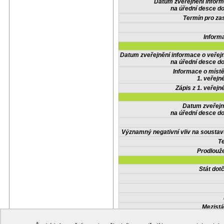
Datum zveřejnění infor
na úřední desce do
Termín pro zas
Inform
Datum zveřejnění informace o veřej
na úřední desce do
Informace o místě
1. veřejn
Zápis z 1. veřejn
Datum zveřejn
na úřední desce do
Významný negativní vliv na soustav
Te
Prodlouže
Stát do
Mezistá