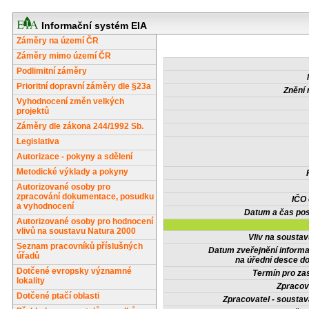
Informační systém EIA
Záměry na území ČR
Záměry mimo území ČR
Podlimitní záměry
Prioritní dopravní záměry dle §23a
Znění 
Vyhodnocení změn velkých
projektů
Záměry dle zákona 244/1992 Sb.
Legislativa
Autorizace - pokyny a sdělení
Metodické výklady a pokyny
Autorizované osoby pro
zpracování dokumentace, posudku
IČO
a vyhodnocení
Datum a čas pos
Autorizované osoby pro hodnocení
vlivů na soustavu Natura 2000
Vliv na sousta
Seznam pracovníků příslušných
Datum zveřejnění inform
úřadů
na úřední desce do
Dotčené evropsky významné
Termín pro zas
lokality
Zpracov
Dotčené ptačí oblasti
Zpracovatel - soustav