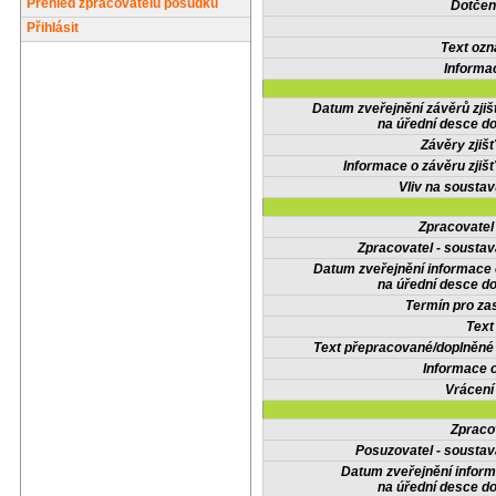
Přehled zpracovatelů posudků
Dotčené
Přihlásit
Text oz
Informa
Datum zveřejnění závěrů zjiš
na úřední desce do
Závěry zjišť
Informace o závěru zjišť
Vliv na sousta
Zpracovate
Zpracovatel - soustav
Datum zveřejnění informace
na úřední desce do
Termín pro zas
Text
Text přepracované/doplněn
Informace 
Vrácení
Zpraco
Posuzovatel - soustav
Datum zveřejnění infor
na úřední desce do