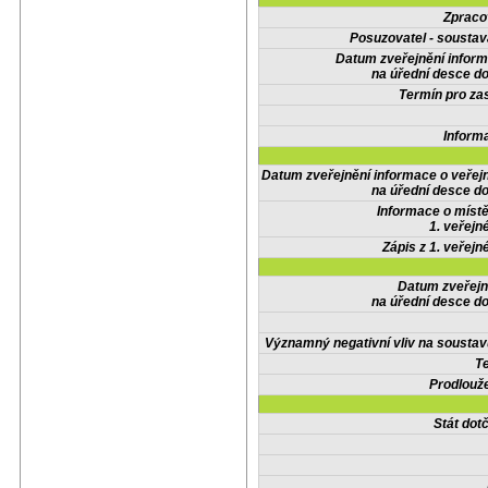
Zpraco
Posuzovatel - soustav
Datum zveřejnění infor
na úřední desce do
Termín pro zas
Inform
Datum zveřejnění informace o veřej
na úřední desce do
Informace o místě
1. veřejn
Zápis z 1. veřejn
Datum zveřejn
na úřední desce do
Významný negativní vliv na soustav
Te
Prodlouže
Stát do