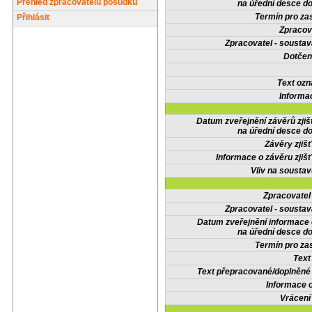
Přehled zpracovatelů posudků
na úřední desce do
Termín pro zas
Přihlásit
Zpracov
Zpracovatel - soustav
Dotčené
Text oz
Informa
Datum zveřejnění závěrů zjiš
na úřední desce do
Závěry zjišť
Informace o závěru zjišť
Vliv na sousta
Zpracovate
Zpracovatel - soustav
Datum zveřejnění informace
na úřední desce do
Termín pro zas
Text
Text přepracované/doplněn
Informace 
Vrácení