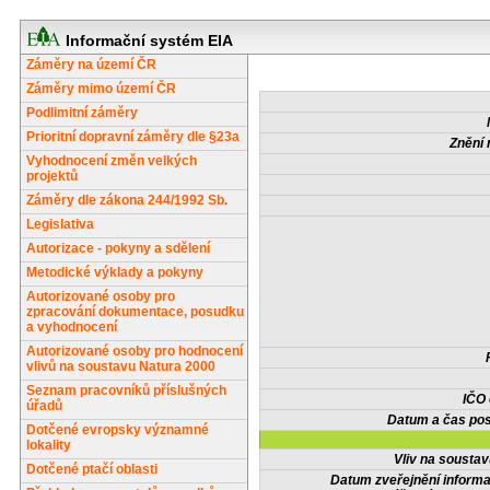
Informační systém EIA
Záměry na území ČR
Záměry mimo území ČR
Podlimitní záměry
Prioritní dopravní záměry dle §23a
Znění 
Vyhodnocení změn velkých
projektů
Záměry dle zákona 244/1992 Sb.
Legislativa
Autorizace - pokyny a sdělení
Metodické výklady a pokyny
Autorizované osoby pro
zpracování dokumentace, posudku
a vyhodnocení
Autorizované osoby pro hodnocení
vlivů na soustavu Natura 2000
Seznam pracovníků příslušných
IČO
úřadů
Datum a čas pos
Dotčené evropsky významné
lokality
Vliv na sousta
Dotčené ptačí oblasti
Datum zveřejnění inform