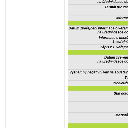
na úřední desce do
Termín pro zas
Inform
Datum zveřejnění informace o veřej
na úřední desce do
Informace o místě
1. veřejn
Zápis z 1. veřejn
Datum zveřejn
na úřední desce do
Významný negativní vliv na soustav
Te
Prodlouže
Stát do
Mezistá