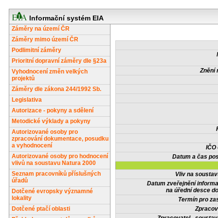
Informační systém EIA
Záměry na území ČR
Záměry mimo území ČR
Podlimitní záměry
Prioritní dopravní záměry dle §23a
Znění 
Vyhodnocení změn velkých
projektů
Záměry dle zákona 244/1992 Sb.
Legislativa
Autorizace - pokyny a sdělení
Metodické výklady a pokyny
Autorizované osoby pro
zpracování dokumentace, posudku
a vyhodnocení
IČO
Autorizované osoby pro hodnocení
Datum a čas pos
vlivů na soustavu Natura 2000
Seznam pracovníků příslušných
Vliv na sousta
úřadů
Datum zveřejnění inform
na úřední desce do
Dotčené evropsky významné
lokality
Termín pro zas
Dotčené ptačí oblasti
Zpracov