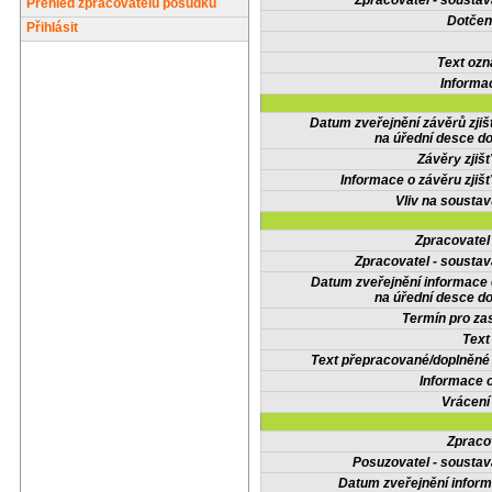
Zpracovatel - soustav
Přehled zpracovatelů posudků
Dotčené
Přihlásit
Text oz
Informa
Datum zveřejnění závěrů zjiš
na úřední desce do
Závěry zjišť
Informace o závěru zjišť
Vliv na sousta
Zpracovate
Zpracovatel - soustav
Datum zveřejnění informace
na úřední desce do
Termín pro zas
Text
Text přepracované/doplněn
Informace 
Vrácení
Zpraco
Posuzovatel - soustav
Datum zveřejnění infor