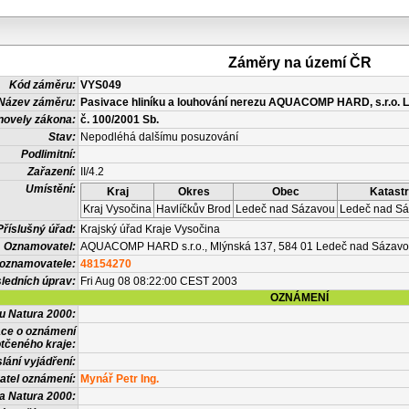
Záměry na území ČR
Kód záměru:
VYS049
Název záměru:
Pasivace hliníku a louhování nerezu AQUACOMP HARD, s.r.o. 
novely zákona:
č. 100/2001 Sb.
Stav:
Nepodléhá dalšímu posuzování
Podlimitní:
Zařazení:
II/4.2
Umístění:
Kraj
Okres
Obec
Katastr
Kraj Vysočina
Havlíčkův Brod
Ledeč nad Sázavou
Ledeč nad S
Příslušný úřad:
Krajský úřad Kraje Vysočina
Oznamovatel:
AQUACOMP HARD s.r.o., Mlýnská 137, 584 01 Ledeč nad Sázav
 oznamovatele:
48154270
ledních úprav:
Fri Aug 08 08:22:00 CEST 2003
OZNÁMENÍ
vu Natura 2000:
ace o oznámení
tčeného kraje:
lání vyjádření:
atel oznámení:
Mynář Petr Ing.
a Natura 2000: