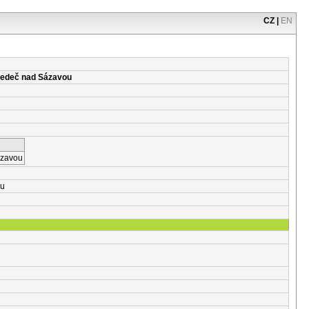
CZ
|
EN
Ledeč nad Sázavou
ázavou
ou