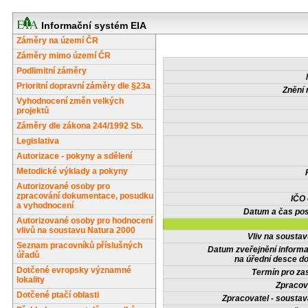
Informační systém EIA
Záměry na území ČR
Záměry mimo území ČR
Podlimitní záměry
Prioritní dopravní záměry dle §23a
Znění 
Vyhodnocení změn velkých
projektů
Záměry dle zákona 244/1992 Sb.
Legislativa
Autorizace - pokyny a sdělení
Metodické výklady a pokyny
Autorizované osoby pro
zpracování dokumentace, posudku
IČO
a vyhodnocení
Datum a čas pos
Autorizované osoby pro hodnocení
vlivů na soustavu Natura 2000
Vliv na sousta
Seznam pracovníků příslušných
Datum zveřejnění inform
úřadů
na úřední desce do
Dotčené evropsky významné
Termín pro zas
lokality
Zpracov
Dotčené ptačí oblasti
Zpracovatel - soustav