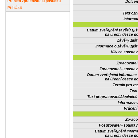
Přehled zpracovatelů posudků
Dotčené
Přihlásit
Text oz
Informa
Datum zveřejnění závěrů zjiš
na úřední desce do
Závěry zjišť
Informace o závěru zjišť
Vliv na sousta
Zpracovate
Zpracovatel - soustav
Datum zveřejnění informace
na úřední desce do
Termín pro zas
Text
Text přepracované/doplněn
Informace 
Vrácení
Zpraco
Posuzovatel - soustav
Datum zveřejnění infor
na úřední desce do