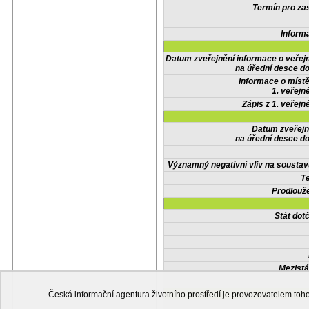
Termín pro zas
Inform
Datum zveřejnění informace o veřej
na úřední desce do
Informace o místě
1. veřejn
Zápis z 1. veřejn
Datum zveřejn
na úřední desce do
Významný negativní vliv na soustav
Te
Prodlouže
Stát do
Mezistá
Česká informační agentura životního prostředí je provozovatelem t