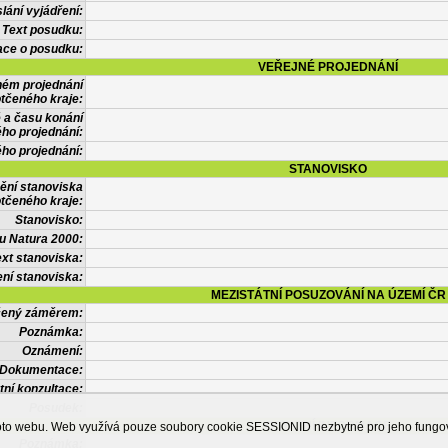
lání vyjádření:
Text posudku:
ace o posudku:
VEŘEJNÉ PROJEDNÁNÍ
ném projednání
tčeného kraje:
 a času konání
ého projednání:
ého projednání:
STANOVISKO
ění stanoviska
tčeného kraje:
Stanovisko:
u Natura 2000:
xt stanoviska:
ní stanoviska:
MEZISTÁTNÍ POSUZOVÁNÍ NA ÚZEMÍ ČR
tčený záměrem:
Poznámka:
Oznámení:
Dokumentace:
tní konzultace:
Posudek:
OSTATNÍ INFORMACE
ohoto webu. Web využívá pouze soubory cookie SESSIONID nezbytné pro jeho fung
Poznámka: