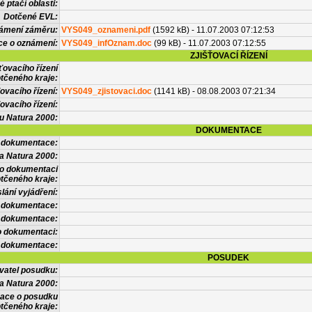
 ptačí oblasti:
Dotčené EVL:
námení záměru:
VYS049_oznameni.pdf
(1592 kB) - 11.07.2003 07:12:53
ce o oznámení:
VYS049_infOznam.doc
(99 kB) - 11.07.2003 07:12:55
ZJIŠŤOVACÍ ŘÍZENÍ
ťovacího řízení
tčeného kraje:
ovacího řízení:
VYS049_zjistovaci.doc
(1141 kB) - 08.08.2003 07:21:34
ovacího řízení:
vu Natura 2000:
DOKUMENTACE
l dokumentace:
a Natura 2000:
 o dokumentaci
tčeného kraje:
lání vyjádření:
 dokumentace:
é dokumentace:
o dokumentaci:
 dokumentace:
POSUDEK
vatel posudku:
a Natura 2000:
mace o posudku
tčeného kraje: