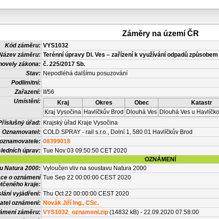
Záměry na území ČR
Kód záměru:
VYS1032
Název záměru:
Terénní úpravy Dl. Ves – zařízení k využívání odpadů způsobem
novely zákona:
č. 225/2017 Sb.
Stav:
Nepodléhá dalšímu posuzování
Podlimitní:
Zařazení:
II/56
Umístění:
Kraj
Okres
Obec
Katastr
Kraj Vysočina
Havlíčkův Brod
Dlouhá Ves
Dlouhá Ves u Havlíčk
Příslušný úřad:
Krajský úřad Kraje Vysočina
Oznamovatel:
COLD SPRAY - rail s.r.o., Dolní 1, 580 01 Havlíčkův Brod
 oznamovatele:
08399018
ledních úprav:
Tue Nov 03 09:50:50 CET 2020
OZNÁMENÍ
vu Natura 2000:
Vyloučen vliv na soustavu Natura 2000
ace o oznámení
Tue Sep 22 00:00:00 CEST 2020
tčeného kraje:
lání vyjádření:
Thu Oct 22 00:00:00 CEST 2020
atel oznámení:
Novák Jiří Ing., CSc.
námení záměru:
VYS1032_oznameni.zip
(14832 kB) - 22.09.2020 07:58:00