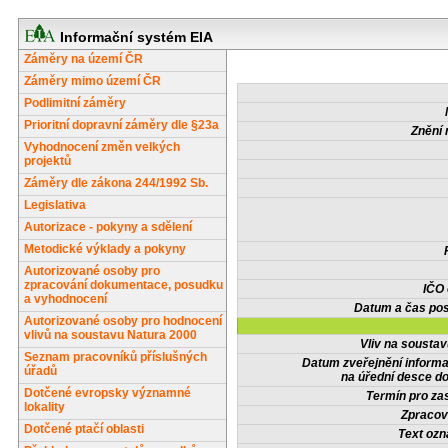
Informační systém EIA
Záměry na území ČR
Záměry mimo území ČR
Podlimitní záměry
Prioritní dopravní záměry dle §23a
Znění 
Vyhodnocení změn velkých
projektů
Záměry dle zákona 244/1992 Sb.
Legislativa
Autorizace - pokyny a sdělení
Metodické výklady a pokyny
Autorizované osoby pro
zpracování dokumentace, posudku
IČO
a vyhodnocení
Datum a čas pos
Autorizované osoby pro hodnocení
vlivů na soustavu Natura 2000
Vliv na sousta
Seznam pracovníků příslušných
Datum zveřejnění inform
úřadů
na úřední desce do
Dotčené evropsky významné
Termín pro zas
lokality
Zpracov
Dotčené ptačí oblasti
Text oz