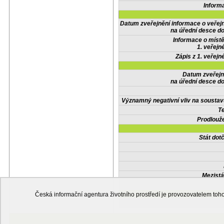
Inform
Datum zveřejnění informace o veřej
na úřední desce do
Informace o místě
1. veřejn
Zápis z 1. veřejn
Datum zveřejn
na úřední desce do
Významný negativní vliv na soustav
Te
Prodlouže
Stát do
Mezistá
Česká informační agentura životního prostředí je provozovatelem t