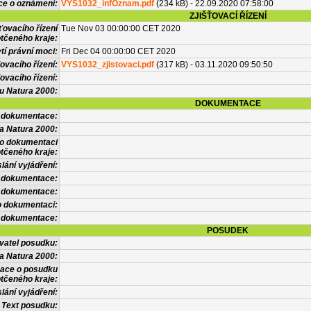
ce o oznámení:
VYS1032_infOznam.pdf
(234 kB) - 22.09.2020 07:58:00
ZJIŠŤOVACÍ ŘÍZENÍ
ťovacího řízení
Tue Nov 03 00:00:00 CET 2020
tčeného kraje:
í právní moci:
Fri Dec 04 00:00:00 CET 2020
ovacího řízení:
VYS1032_zjistovaci.pdf
(317 kB) - 03.11.2020 09:50:50
ovacího řízení:
vu Natura 2000:
DOKUMENTACE
l dokumentace:
a Natura 2000:
 o dokumentaci
tčeného kraje:
lání vyjádření:
 dokumentace:
é dokumentace:
o dokumentaci:
 dokumentace:
POSUDEK
vatel posudku:
a Natura 2000:
mace o posudku
tčeného kraje:
lání vyjádření:
Text posudku: