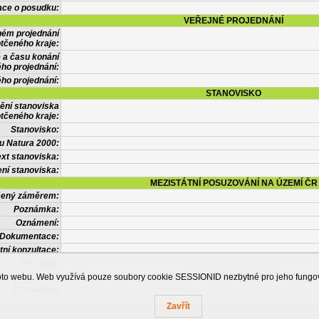
ace o posudku:
VEŘEJNÉ PROJEDNÁNÍ
ném projednání
tčeného kraje:
 a času konání
ého projednání:
ého projednání:
STANOVISKO
ění stanoviska
tčeného kraje:
Stanovisko:
u Natura 2000:
xt stanoviska:
ní stanoviska:
MEZISTÁTNÍ POSUZOVÁNÍ NA ÚZEMÍ ČR
tčený záměrem:
Poznámka:
Oznámení:
Dokumentace:
tní konzultace:
Posudek:
OSTATNÍ INFORMACE
ohoto webu. Web využívá pouze soubory cookie SESSIONID nezbytné pro jeho fung
Poznámka:
Zavřít
Česká informační agentura životního prostředí