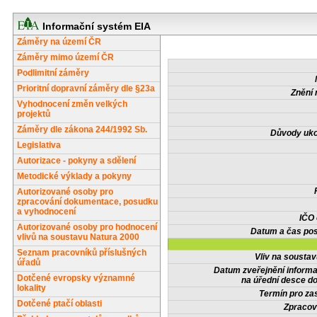
Informační systém EIA
Záměry na území ČR
Záměry mimo území ČR
Podlimitní záměry
Prioritní dopravní záměry dle §23a
Znění 
Vyhodnocení změn velkých
projektů
Záměry dle zákona 244/1992 Sb.
Důvody uko
Legislativa
Autorizace - pokyny a sdělení
Metodické výklady a pokyny
Autorizované osoby pro
zpracování dokumentace, posudku
a vyhodnocení
IČO
Autorizované osoby pro hodnocení
Datum a čas pos
vlivů na soustavu Natura 2000
Seznam pracovníků příslušných
Vliv na sousta
úřadů
Datum zveřejnění inform
Dotčené evropsky významné
na úřední desce do
lokality
Termín pro zas
Dotčené ptačí oblasti
Zpracov