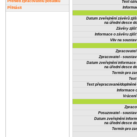
Přehled zpracovatelů posudků
Text oz
Informa
Přihlásit
Datum zveřejnění závěrů zjiš
na úřední desce do
Závěry zjišť
Informace o závěru zjišť
Vliv na sousta
Zpracovate
Zpracovatel - soustav
Datum zveřejnění informace
na úřední desce do
Termín pro zas
Text
Text přepracované/doplněn
Informace 
Vrácení
Zpraco
Posuzovatel - soustav
Datum zveřejnění infor
na úřední desce do
Termín pro zas