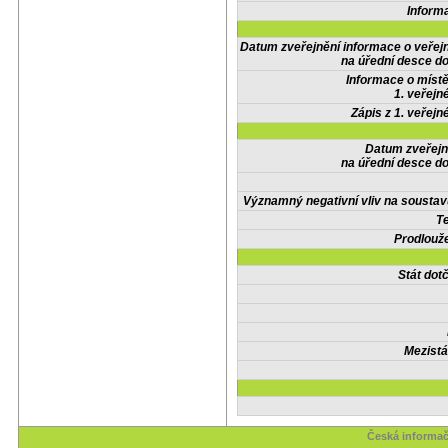
Inform
Datum zveřejnění informace o veřej
na úřední desce do
Informace o místě
1. veřejn
Zápis z 1. veřejn
Datum zveřejn
na úřední desce do
Významný negativní vliv na soustav
Te
Prodlouže
Stát do
Mezistá
Česká informač